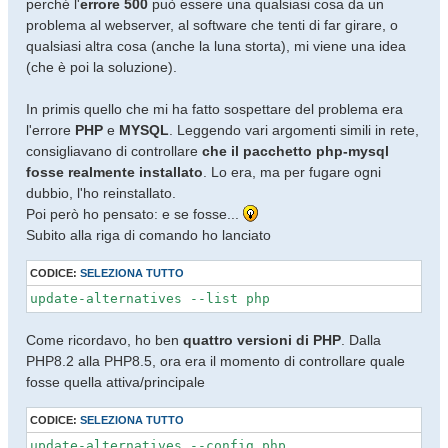
perché l'
errore 500
può essere una qualsiasi cosa da un
problema al webserver, al software che tenti di far girare, o
qualsiasi altra cosa (anche la luna storta), mi viene una idea
(che è poi la soluzione).
In primis quello che mi ha fatto sospettare del problema era
l'errore
PHP
e
MYSQL
. Leggendo vari argomenti simili in rete,
consigliavano di controllare
che il pacchetto php-mysql
fosse realmente installato
. Lo era, ma per fugare ogni
dubbio, l'ho reinstallato.
Poi però ho pensato: e se fosse...
Subito alla riga di comando ho lanciato
CODICE:
SELEZIONA TUTTO
update-alternatives --list php
Come ricordavo, ho ben
quattro versioni di PHP
. Dalla
PHP8.2 alla PHP8.5, ora era il momento di controllare quale
fosse quella attiva/principale
CODICE:
SELEZIONA TUTTO
update-alternatives --config php