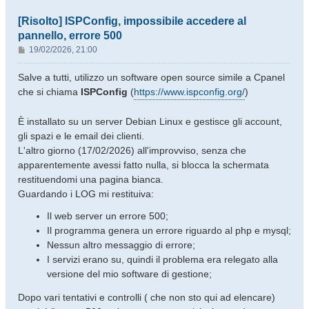
[Risolto] ISPConfig, impossibile accedere al
pannello, errore 500
M
19/02/2026, 21:00
e
s
Salve a tutti, utilizzo un software open source simile a Cpanel
s
che si chiama
ISPConfig
(
https://www.ispconfig.org/
)
a
g
È installato su un server Debian Linux e gestisce gli account,
g
gli spazi e le email dei clienti.
i
o
L'altro giorno (17/02/2026) all'improvviso, senza che
apparentemente avessi fatto nulla, si blocca la schermata
restituendomi una pagina bianca.
Guardando i LOG mi restituiva:
Il web server un errore 500;
Il programma genera un errore riguardo al php e mysql;
Nessun altro messaggio di errore;
I servizi erano su, quindi il problema era relegato alla
versione del mio software di gestione;
Dopo vari tentativi e controlli ( che non sto qui ad elencare)