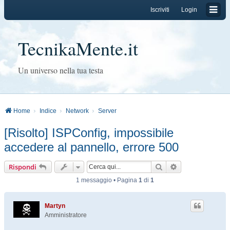
Iscriviti
Login
TecnikaMente.it
Un universo nella tua testa
Home
Indice
Network
Server
[Risolto] ISPConfig, impossibile
accedere al pannello, errore 500
Cerca
Ricerca avanzat
Rispondi
1 messaggio • Pagina
1
di
1
Martyn
Amministratore