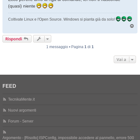
(quasi) niente
Coltivate Linux e l'Open Source. Windows si pianta già da solo!
T
o
p
Rispondi
1 messaggio • Pagina
1
di
1
Vai a
FEED
TecnikaMente.it
Nuovi argomenti
Forum - Server
Argomento - [Risolto] ISPConfig, impossibile accedere al pannello, errore 500