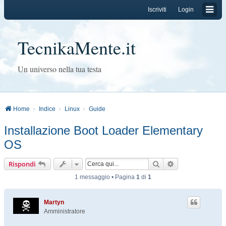
Iscriviti
Login
TecnikaMente.it
Un universo nella tua testa
Home
Indice
Linux
Guide
Installazione Boot Loader Elementary
OS
Cerca
Ricerca avanzat
Rispondi
1 messaggio • Pagina
1
di
1
Martyn
Amministratore