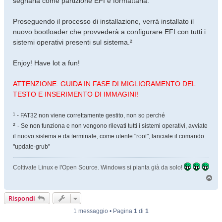
segnarla come partizione EFI e formattarla.
Proseguendo il processo di installazione, verrà installato il
nuovo bootloader che provvederà a configurare EFI con tutti i
sistemi operativi presenti sul sistema.²
Enjoy! Have lot a fun!
ATTENZIONE: GUIDA IN FASE DI MIGLIORAMENTO DEL
TESTO E INSERIMENTO DI IMMAGINI!
¹
- FAT32 non viene correttamente gestito, non so perché
²
- Se non funziona e non vengono rilevati tutti i sistemi operativi, avviate
il nuovo sistema e da terminale, come utente "root", lanciate il comando
"update-grub"
Coltivate Linux e l'Open Source. Windows si pianta già da solo!
T
o
p
Rispondi
1 messaggio • Pagina
1
di
1