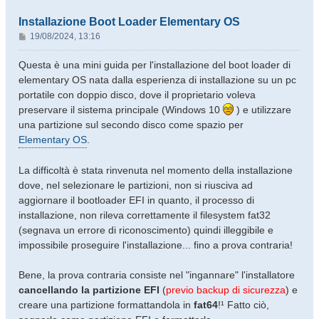
Installazione Boot Loader Elementary OS
M
19/08/2024, 13:16
e
s
Questa è una mini guida per l'installazione del boot loader di
s
elementary OS nata dalla esperienza di installazione su un pc
a
portatile con doppio disco, dove il proprietario voleva
g
preservare il sistema principale (Windows 10
) e utilizzare
g
una partizione sul secondo disco come spazio per
i
o
Elementary OS
.
La difficoltà è stata rinvenuta nel momento della installazione
dove, nel selezionare le partizioni, non si riusciva ad
aggiornare il bootloader EFI in quanto, il processo di
installazione, non rileva correttamente il filesystem fat32
(segnava un errore di riconoscimento) quindi illeggibile e
impossibile proseguire l'installazione... fino a prova contraria!
Bene, la prova contraria consiste nel "ingannare" l'installatore
cancellando la partizione EFI
(
previo backup di sicurezza
) e
creare una partizione formattandola in
fat64
!¹ Fatto ciò,