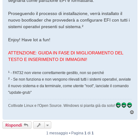
segnarla come partizione EFI e formattarla.
Proseguendo il processo di installazione, verrà installato il
nuovo bootloader che provvederà a configurare EFI con tutti i
sistemi operativi presenti sul sistema.²
Enjoy! Have lot a fun!
ATTENZIONE: GUIDA IN FASE DI MIGLIORAMENTO DEL
TESTO E INSERIMENTO DI IMMAGINI!
¹
- FAT32 non viene correttamente gestito, non so perché
²
- Se non funziona e non vengono rilevati tutti i sistemi operativi, avviate
il nuovo sistema e da terminale, come utente "root", lanciate il comando
"update-grub"
Coltivate Linux e l'Open Source. Windows si pianta già da solo!
T
o
p
Rispondi
1 messaggio • Pagina
1
di
1