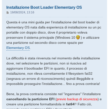
Installazione Boot Loader Elementary OS
M
19/08/2024, 13:16
e
s
Questa è una mini guida per l'installazione del boot loader di
s
elementary OS nata dalla esperienza di installazione su un pc
a
portatile con doppio disco, dove il proprietario voleva
g
preservare il sistema principale (Windows 10
) e utilizzare
g
una partizione sul secondo disco come spazio per
i
o
Elementary OS
.
La difficoltà è stata rinvenuta nel momento della installazione
dove, nel selezionare le partizioni, non si riusciva ad
aggiornare il bootloader EFI in quanto, il processo di
installazione, non rileva correttamente il filesystem fat32
(segnava un errore di riconoscimento) quindi illeggibile e
impossibile proseguire l'installazione... fino a prova contraria!
Bene, la prova contraria consiste nel "ingannare" l'installatore
cancellando la partizione EFI
(
previo backup di sicurezza
) e
creare una partizione formattandola in
fat64
!¹ Fatto ciò,