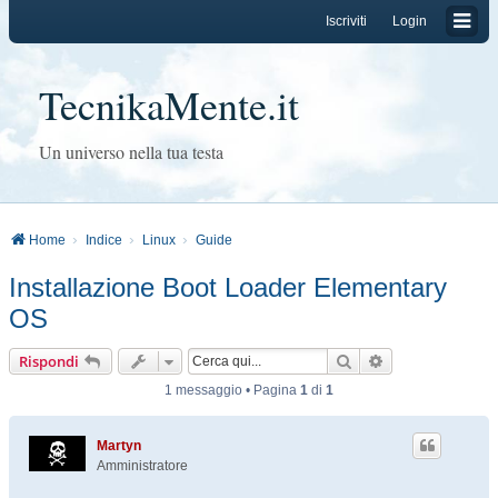
Iscriviti
Login
TecnikaMente.it
Un universo nella tua testa
Home
Indice
Linux
Guide
Installazione Boot Loader Elementary
OS
Cerca
Ricerca avanzat
Rispondi
1 messaggio • Pagina
1
di
1
Martyn
Amministratore