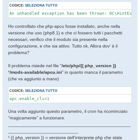
CODICE:
SELEZIONA TUTTO
An unhandled exception has been thrown: OC\HintExcep
Ho controllato che php-apcu fosse installato, anche nella
versione che uso (php8.1) e che ci fossero tutti i pacchetti
necessari, verifico che il modulo sia presente nella
configurazione, e che sia attivo. Tutto ok, Allora dov' è il
problema?
Il problema risiede nel file "
/etc/php/{{ php_version }}
¹/mods-available/apcu.ini
" in quanto manca il parametro
(che va aggiunto a mano)
CODICE:
SELEZIONA TUTTO
apc.enable_cli=1
Una volta aggiunto questo parametro, il cron ha ricominciato
"magicamente" a funzionare.
_________________________________________________
____________________________
¹ {{ php_version }} = versione dell'interprete php che state