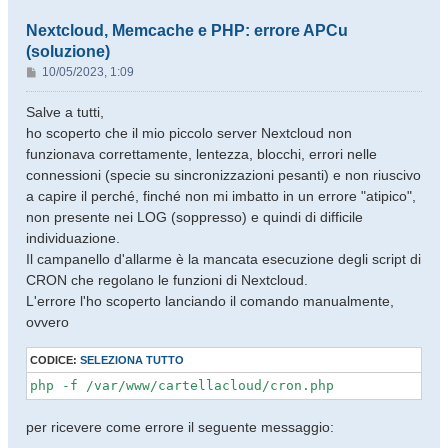
Nextcloud, Memcache e PHP: errore APCu
(soluzione)
M
10/05/2023, 1:09
e
s
Salve a tutti,
s
ho scoperto che il mio piccolo server Nextcloud non
a
funzionava correttamente, lentezza, blocchi, errori nelle
g
connessioni (specie su sincronizzazioni pesanti) e non riuscivo
g
a capire il perché, finché non mi imbatto in un errore "atipico",
i
o
non presente nei LOG (soppresso) e quindi di difficile
individuazione.
Il campanello d'allarme è la mancata esecuzione degli script di
CRON che regolano le funzioni di Nextcloud.
L'errore l'ho scoperto lanciando il comando manualmente,
ovvero
CODICE:
SELEZIONA TUTTO
php -f /var/www/cartellacloud/cron.php
per ricevere come errore il seguente messaggio: