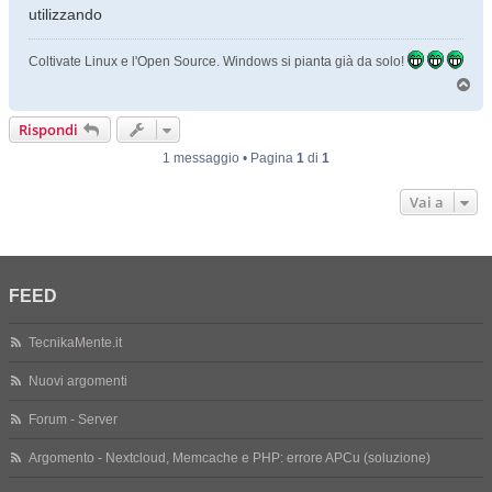
utilizzando
Coltivate Linux e l'Open Source. Windows si pianta già da solo!
T
o
p
Rispondi
1 messaggio • Pagina
1
di
1
Vai a
FEED
TecnikaMente.it
Nuovi argomenti
Forum - Server
Argomento - Nextcloud, Memcache e PHP: errore APCu (soluzione)