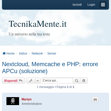
Iscriviti
Login
TecnikaMente.it
Un universo nella tua testa
Home
Indice
Network
Server
Nextcloud, Memcache e PHP: errore
APCu (soluzione)
Cerca
Ricerca avanzat
Rispondi
1 messaggio • Pagina
1
di
1
Martyn
Amministratore