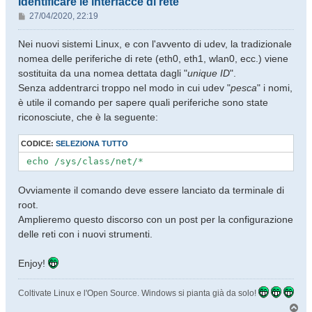
Identificare le interfacce di rete
M
27/04/2020, 22:19
e
s
Nei nuovi sistemi Linux, e con l'avvento di udev, la tradizionale
s
nomea delle periferiche di rete (eth0, eth1, wlan0, ecc.) viene
a
sostituita da una nomea dettata dagli "
unique ID
".
g
Senza addentrarci troppo nel modo in cui udev "
pesca
" i nomi,
g
è utile il comando per sapere quali periferiche sono state
i
o
riconosciute, che è la seguente:
CODICE:
SELEZIONA TUTTO
 echo /sys/class/net/* 
Ovviamente il comando deve essere lanciato da terminale di
root.
Amplieremo questo discorso con un post per la configurazione
delle reti con i nuovi strumenti.
Enjoy!
Coltivate Linux e l'Open Source. Windows si pianta già da solo!
T