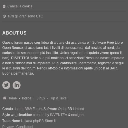
Cancella cookie
Tutti gli orari sono
UTC
ABOUT US
Questo forum nasce con l'idea di aiutare chi usa Linux e il Software Free Libre
Open Source, si accettano tutti i livelli di conoscenza, dal newbie al nerd, dal
curioso allo smanettone più incallito. Unica regola per il quieto vivere (pena il
ban): RISPETTO! Nelle sue più moltepplici accezioni! Nessuno nasce imparato
e non si finisce mai di imparare. Puoi contribuire liberamente, registrati e segui
le istruzioni del forum. Per gli off-topic e informazioni aprite un post al BAR.
Buona permanenza.
Home
Indice
Linux
Tip & Trics
Creato da
phpBB
® Forum Software © phpBB Limited
Style we_clearblue created by
INVENTEA
&
nextgen
Traduzione Italiana
phpBB-Store.it
Privacy
|
Condizioni