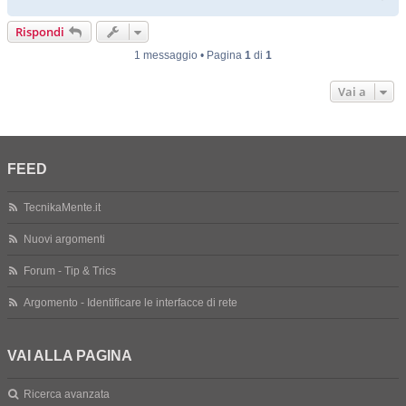
o
p
Rispondi
1 messaggio • Pagina
1
di
1
Vai a
FEED
TecnikaMente.it
Nuovi argomenti
Forum - Tip & Trics
Argomento - Identificare le interfacce di rete
VAI ALLA PAGINA
Ricerca avanzata