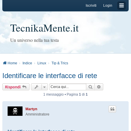
Iscriviti
Login
TecnikaMente.it
Un universo nella tua testa
Home
Indice
Linux
Tip & Trics
Identificare le interfacce di rete
Cerca
Ricerca avanzat
Rispondi
1 messaggio • Pagina
1
di
1
Martyn
Amministratore