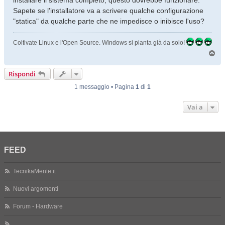
installare il sistema completo, questo dovrebbe funzionare.
Sapete se l'installatore va a scrivere qualche configurazione
"statica" da qualche parte che ne impedisce o inibisce l'uso?
Coltivate Linux e l'Open Source. Windows si pianta già da solo!
T
o
p
Rispondi
1 messaggio • Pagina
1
di
1
Vai a
FEED
TecnikaMente.it
Nuovi argomenti
Forum - Hardware