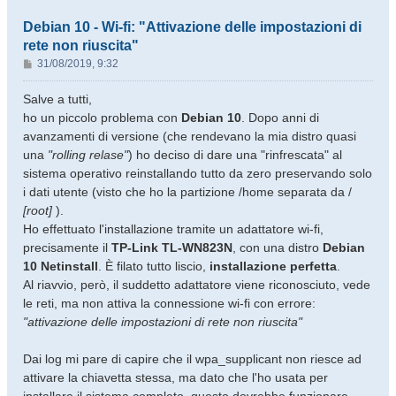
Debian 10 - Wi-fi: "Attivazione delle impostazioni di
rete non riuscita"
M
31/08/2019, 9:32
e
s
Salve a tutti,
s
ho un piccolo problema con
Debian 10
. Dopo anni di
a
avanzamenti di versione (che rendevano la mia distro quasi
g
una
"rolling relase"
) ho deciso di dare una "rinfrescata" al
g
sistema operativo reinstallando tutto da zero preservando solo
i
o
i dati utente (visto che ho la partizione /home separata da /
[root]
).
Ho effettuato l'installazione tramite un adattatore wi-fi,
precisamente il
TP-Link TL-WN823N
, con una distro
Debian
10 Netinstall
. È filato tutto liscio,
installazione perfetta
.
Al riavvio, però, il suddetto adattatore viene riconosciuto, vede
le reti, ma non attiva la connessione wi-fi con errore:
"attivazione delle impostazioni di rete non riuscita"
Dai log mi pare di capire che il wpa_supplicant non riesce ad
attivare la chiavetta stessa, ma dato che l'ho usata per