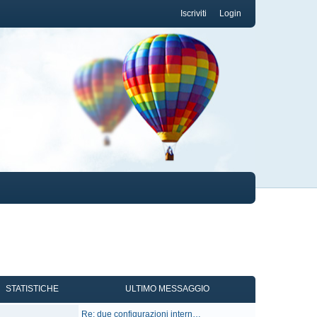
Iscriviti
Login
STATISTICHE
ULTIMO MESSAGGIO
U
Re: due configurazioni intern…