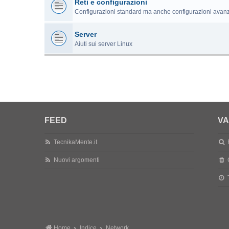
Reti e configurazioni
Configurazioni standard ma anche configurazioni avan
Server
Aiuti sui server Linux
FEED
VA
TecnikaMente.it
Nuovi argomenti
Home
Indice
Network