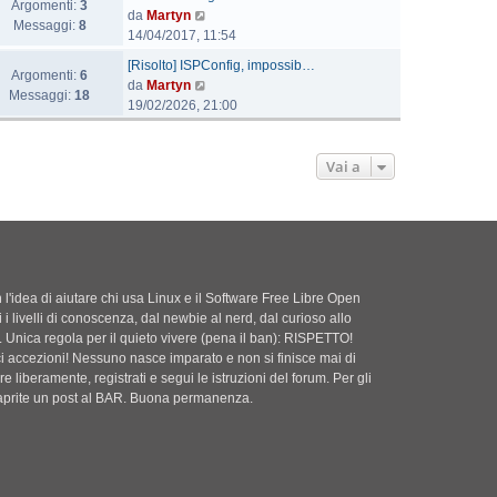
Argomenti:
3
l
V
da
Martyn
Messaggi:
8
t
e
14/04/2017, 11:54
i
d
U
[Risolto] ISPConfig, impossib…
m
i
Argomenti:
6
l
V
da
Martyn
o
u
Messaggi:
18
t
e
19/02/2026, 21:00
m
l
i
d
e
t
m
i
s
i
o
u
Vai a
s
m
m
l
a
o
e
t
g
m
s
i
g
e
s
m
i
s
a
o
o
s
g
m
a
'idea di aiutare chi usa Linux e il Software Free Libre Open
g
e
g
i i livelli di conoscenza, dal newbie al nerd, dal curioso allo
i
s
g
. Unica regola per il quieto vivere (pena il ban): RISPETTO!
o
s
i
ci accezioni! Nessuno nasce imparato e non si finisce mai di
a
o
e liberamente, registrati e segui le istruzioni del forum. Per gli
g
i aprite un post al BAR. Buona permanenza.
g
i
o