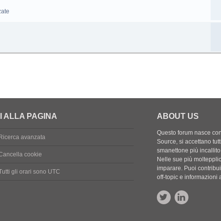
zate
I ALLA PAGINA
ABOUT US
Questo forum nasce con l
Ricerca avanzata
Source, si accettano tutt
smanettone più incallito
Cancella cookie
Nelle sue più molteppli
imparare. Puoi contribuir
Tutti gli orari sono
UTC
off-topic e informazion