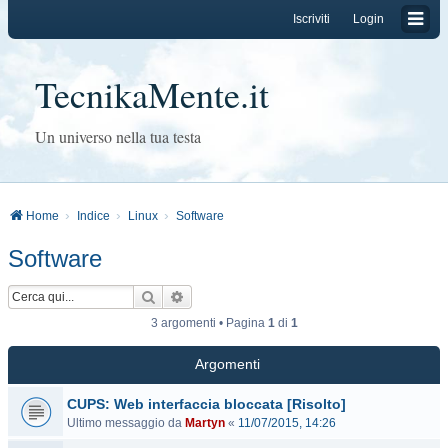
Iscriviti
Login
TecnikaMente.it
Un universo nella tua testa
Home
Indice
Linux
Software
Software
Cerca
Ricerca avanzata
3 argomenti • Pagina
1
di
1
Argomenti
CUPS: Web interfaccia bloccata [Risolto]
Ultimo messaggio da
Martyn
«
11/07/2015, 14:26