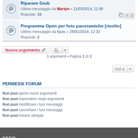
Riparare Grub
Ultimo messaggio da
Martyn
«
11/03/2014, 11:06
Risposte:
10
1
2
Programma Open per foto panoramiche [risolto]
Ultimo messaggio da
Epoc
«
26/01/2014, 12:33
Risposte:
2
Nuovo argomento
3 argomenti • Pagina
1
di
1
Vai a
PERMESSI FORUM
Non puoi
aprire nuovi argomenti
Non puoi
rispondere negli argomenti
Non puoi
modificare i tuoi messaggi
Non puoi
cancellare i tuoi messaggi
Non puoi
inviare allegati