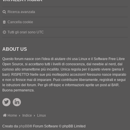
Ricerca avanzata
Cancella cookie
Tutti gli orari sono
UTC
ABOUT US
Questo forum nasce con l'idea di aiutare chi usa Linux e il Software Free Libre
Open Source, si accettano tutti i livelli di conoscenza, dal newbie al nerd, dal
curioso allo smanettone più incallito. Unica regola per il quieto vivere (pena il
ban): RISPETTO! Nelle sue più moltepplici accezioni! Nessuno nasce imparato
e non si finisce mai di imparare. Puoi contribuire liberamente, registrati e segui
le istruzioni del forum. Per gli off-topic e informazioni aprite un post al BAR.
Buona permanenza.
Home
Indice
Linux
Creato da
phpBB
® Forum Software © phpBB Limited