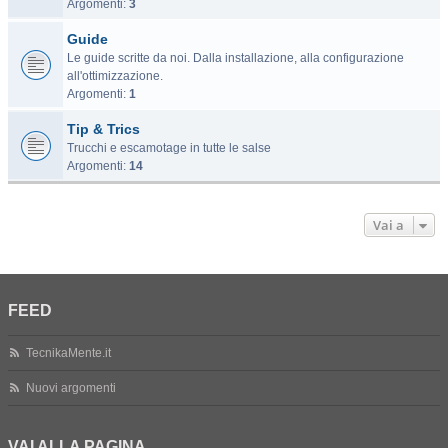
Argomenti:
3
Guide
Le guide scritte da noi. Dalla installazione, alla configurazione
all'ottimizzazione.
Argomenti:
1
Tip & Trics
Trucchi e escamotage in tutte le salse
Argomenti:
14
Vai a
FEED
TecnikaMente.it
Nuovi argomenti
VAI ALLA PAGINA