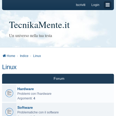
Iscriviti
Login
TecnikaMente.it
Un universo nella tua testa
Home
Indice
Linux
Linux
Forum
Hardware
Problemi con l'hardware
Argomenti:
4
Software
Problematiche con il software