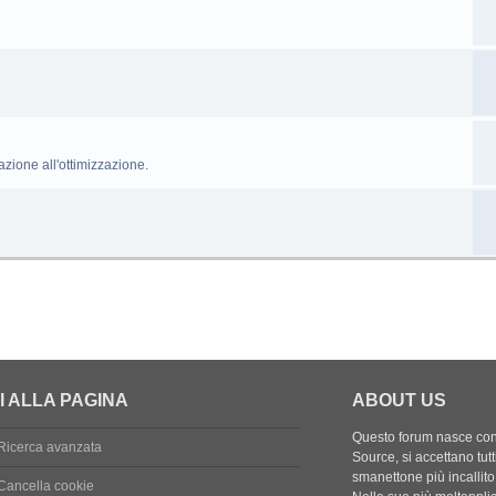
razione all'ottimizzazione.
I ALLA PAGINA
ABOUT US
Questo forum nasce con l
Ricerca avanzata
Source, si accettano tutt
smanettone più incallito
Cancella cookie