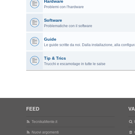
Hardware
Problemi con l'hardware
Software
Problematiche con il software
Guide
Le guide scritte da noi. Dalla installazione, alla configu
Tip & Trics
Trucchi e escamotage in tutte le salse
FEED
VA
TecnikaMente.it
Nuovi argomenti