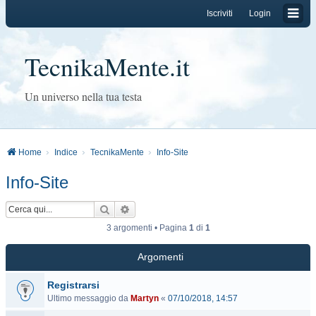
Iscriviti
Login
TecnikaMente.it
Un universo nella tua testa
Home
Indice
TecnikaMente
Info-Site
Info-Site
Cerca
Ricerca avanzata
3 argomenti • Pagina
1
di
1
Argomenti
Registrarsi
Ultimo messaggio da
Martyn
«
07/10/2018, 14:57