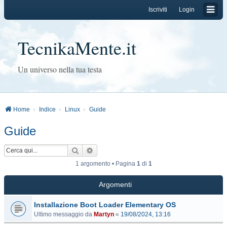
Iscriviti
Login
TecnikaMente.it
Un universo nella tua testa
Home
Indice
Linux
Guide
Guide
Cerca
Ricerca avanzata
1 argomento • Pagina
1
di
1
Argomenti
Installazione Boot Loader Elementary OS
Ultimo messaggio da
Martyn
«
19/08/2024, 13:16