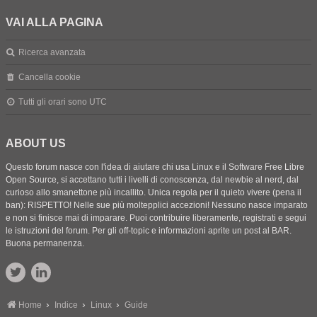
VAI ALLA PAGINA
Ricerca avanzata
Cancella cookie
Tutti gli orari sono
UTC
ABOUT US
Questo forum nasce con l'idea di aiutare chi usa Linux e il Software Free Libre
Open Source, si accettano tutti i livelli di conoscenza, dal newbie al nerd, dal
curioso allo smanettone più incallito. Unica regola per il quieto vivere (pena il
ban): RISPETTO! Nelle sue più moltepplici accezioni! Nessuno nasce imparato
e non si finisce mai di imparare. Puoi contribuire liberamente, registrati e segui
le istruzioni del forum. Per gli off-topic e informazioni aprite un post al BAR.
Buona permanenza.
Home
Indice
Linux
Guide