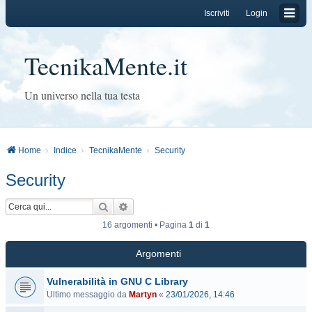
Iscriviti
Login
TecnikaMente.it
Un universo nella tua testa
Home
Indice
TecnikaMente
Security
Security
Cerca
Ricerca avanzata
16 argomenti • Pagina
1
di
1
Argomenti
Vulnerabilità in GNU C Library
Ultimo messaggio da
Martyn
«
23/01/2026, 14:46