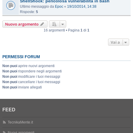
ShellShock: pericolosa vulnerabilità in bash
Ultimo messaggio da
Epoc
«
19/10/2014, 14:38
Risposte:
5
Nuovo argomento
16 argomenti • Pagina
1
di
1
Vai a
PERMESSI FORUM
Non puoi
aprire nuovi argomenti
Non puoi
rispondere negli argomenti
Non puoi
modificare i tuoi messaggi
Non puoi
cancellare i tuoi messaggi
Non puoi
inviare allegati
FEED
TecnikaMente.it
Nuovi argomenti