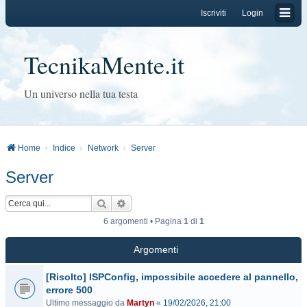
Iscriviti
Login
TecnikaMente.it
Un universo nella tua testa
Home
Indice
Network
Server
Server
Cerca
Ricerca avanzata
6 argomenti • Pagina
1
di
1
Argomenti
[Risolto] ISPConfig, impossibile accedere al pannello,
errore 500
Ultimo messaggio da
Martyn
«
19/02/2026, 21:00