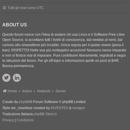
Tutti gli orari sono
UTC
ABOUT US
Questo forum nasce con l'idea di aiutare chi usa Linux e il Software Free Libre
Open Source, si accettano tutti i livelli di conoscenza, dal newbie al nerd, dal
curioso allo smanettone più incallito. Unica regola per il quieto vivere (pena il
ban): RISPETTO! Nelle sue più moltepplici accezioni! Nessuno nasce imparato
e non si finisce mai di imparare. Puoi contribuire liberamente, registrati e segui
le istruzioni del forum. Per gli off-topic e informazioni aprite un post al BAR.
Buona permanenza.
Home
Indice
Network
Server
Creato da
phpBB
® Forum Software © phpBB Limited
Style we_clearblue created by
INVENTEA
&
nextgen
Traduzione Italiana
phpBB-Store.it
Privacy
|
Condizioni