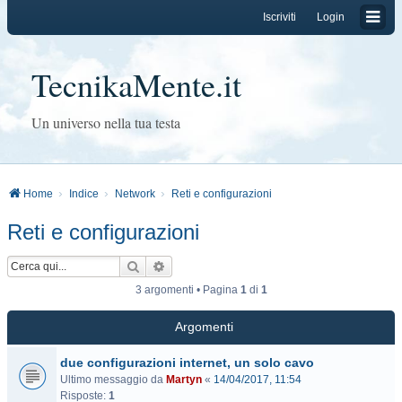
Iscriviti
Login
TecnikaMente.it
Un universo nella tua testa
Home
Indice
Network
Reti e configurazioni
Reti e configurazioni
Cerca
Ricerca avanzata
3 argomenti • Pagina
1
di
1
Argomenti
due configurazioni internet, un solo cavo
Ultimo messaggio da
Martyn
«
14/04/2017, 11:54
Risposte:
1