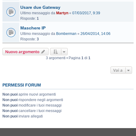
Usare due Gateway
Ultimo messaggio da
Martyn
«
07/03/2017, 9:39
Risposte:
1
Maschere IP
Ultimo messaggio da
Bomberman
«
26/04/2014, 14:06
Risposte:
3
Nuovo argomento
3 argomenti • Pagina
1
di
1
Vai a
PERMESSI FORUM
Non puoi
aprire nuovi argomenti
Non puoi
rispondere negli argomenti
Non puoi
modificare i tuoi messaggi
Non puoi
cancellare i tuoi messaggi
Non puoi
inviare allegati