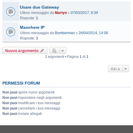
Usare due Gateway
Ultimo messaggio da
Martyn
«
07/03/2017, 9:39
Risposte:
1
Maschere IP
Ultimo messaggio da
Bomberman
«
26/04/2014, 14:06
Risposte:
3
Nuovo argomento
3 argomenti • Pagina
1
di
1
Vai a
PERMESSI FORUM
Non puoi
aprire nuovi argomenti
Non puoi
rispondere negli argomenti
Non puoi
modificare i tuoi messaggi
Non puoi
cancellare i tuoi messaggi
Non puoi
inviare allegati