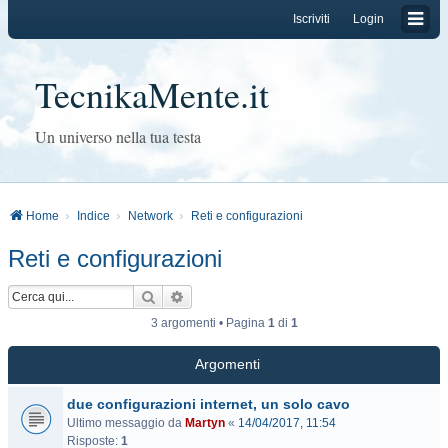
Iscriviti
Login
TecnikaMente.it
Un universo nella tua testa
Home
Indice
Network
Reti e configurazioni
Reti e configurazioni
Cerca
Ricerca avanzata
3 argomenti • Pagina
1
di
1
Argomenti
due configurazioni internet, un solo cavo
Ultimo messaggio da
Martyn
«
14/04/2017, 11:54
Risposte:
1