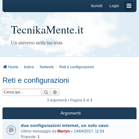
Iscriviti
Login
TecnikaMente.it
Un universo nella tua testa
Home
Indice
Network
Reti e configurazioni
Reti e configurazioni
Cerca
Ricerca avanzata
3 argomenti • Pagina
1
di
1
Argomenti
due configurazioni internet, un solo cavo
Ultimo messaggio da
Martyn
«
14/04/2017, 11:54
Risposte:
1