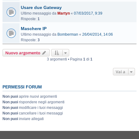
Usare due Gateway
Ultimo messaggio da
Martyn
«
07/03/2017, 9:39
Risposte:
1
Maschere IP
Ultimo messaggio da
Bomberman
«
26/04/2014, 14:06
Risposte:
3
Nuovo argomento
3 argomenti • Pagina
1
di
1
Vai a
PERMESSI FORUM
Non puoi
aprire nuovi argomenti
Non puoi
rispondere negli argomenti
Non puoi
modificare i tuoi messaggi
Non puoi
cancellare i tuoi messaggi
Non puoi
inviare allegati