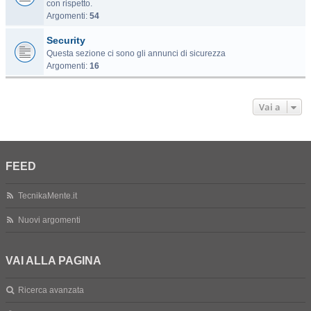
con rispetto.
Argomenti:
54
Security
Questa sezione ci sono gli annunci di sicurezza
Argomenti:
16
Vai a
FEED
TecnikaMente.it
Nuovi argomenti
VAI ALLA PAGINA
Ricerca avanzata