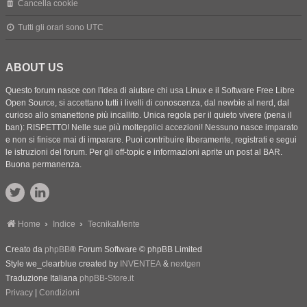
Cancella cookie
Tutti gli orari sono
UTC
ABOUT US
Questo forum nasce con l'idea di aiutare chi usa Linux e il Software Free Libre
Open Source, si accettano tutti i livelli di conoscenza, dal newbie al nerd, dal
curioso allo smanettone più incallito. Unica regola per il quieto vivere (pena il
ban): RISPETTO! Nelle sue più moltepplici accezioni! Nessuno nasce imparato
e non si finisce mai di imparare. Puoi contribuire liberamente, registrati e segui
le istruzioni del forum. Per gli off-topic e informazioni aprite un post al BAR.
Buona permanenza.
Home
Indice
TecnikaMente
Creato da
phpBB
® Forum Software © phpBB Limited
Style we_clearblue created by
INVENTEA
&
nextgen
Traduzione Italiana
phpBB-Store.it
Privacy
|
Condizioni