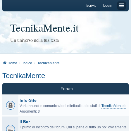
Iscriviti
Login
TecnikaMente.it
Un universo nella tua testa
Home
Indice
TecnikaMente
TecnikaMente
Forum
Info-Site
Vari annunci e comunicazioni effettuati dallo staff di
TecnikaMente.it
Argomenti:
3
Il Bar
Il punto di incontro del forum. Qui si parla di tutto un po', ovviamente