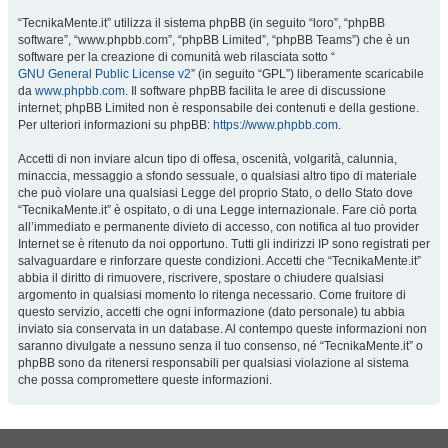
“TecnikaMente.it” utilizza il sistema phpBB (in seguito “loro”, “phpBB
software”, “www.phpbb.com”, “phpBB Limited”, “phpBB Teams”) che è un
software per la creazione di comunità web rilasciata sotto “
GNU General Public License v2
” (in seguito “GPL”) liberamente scaricabile
da
www.phpbb.com
. Il software phpBB facilita le aree di discussione
internet; phpBB Limited non è responsabile dei contenuti e della gestione.
Per ulteriori informazioni su phpBB:
https://www.phpbb.com
.
Accetti di non inviare alcun tipo di offesa, oscenità, volgarità, calunnia,
minaccia, messaggio a sfondo sessuale, o qualsiasi altro tipo di materiale
che può violare una qualsiasi Legge del proprio Stato, o dello Stato dove
“TecnikaMente.it” è ospitato, o di una Legge internazionale. Fare ciò porta
all’immediato e permanente divieto di accesso, con notifica al tuo provider
Internet se è ritenuto da noi opportuno. Tutti gli indirizzi IP sono registrati per
salvaguardare e rinforzare queste condizioni. Accetti che “TecnikaMente.it”
abbia il diritto di rimuovere, riscrivere, spostare o chiudere qualsiasi
argomento in qualsiasi momento lo ritenga necessario. Come fruitore di
questo servizio, accetti che ogni informazione (dato personale) tu abbia
inviato sia conservata in un database. Al contempo queste informazioni non
saranno divulgate a nessuno senza il tuo consenso, né “TecnikaMente.it” o
phpBB sono da ritenersi responsabili per qualsiasi violazione al sistema
che possa compromettere queste informazioni.