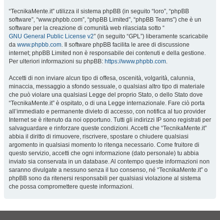
“TecnikaMente.it” utilizza il sistema phpBB (in seguito “loro”, “phpBB
software”, “www.phpbb.com”, “phpBB Limited”, “phpBB Teams”) che è un
software per la creazione di comunità web rilasciata sotto “
GNU General Public License v2
” (in seguito “GPL”) liberamente scaricabile
da
www.phpbb.com
. Il software phpBB facilita le aree di discussione
internet; phpBB Limited non è responsabile dei contenuti e della gestione.
Per ulteriori informazioni su phpBB:
https://www.phpbb.com
.
Accetti di non inviare alcun tipo di offesa, oscenità, volgarità, calunnia,
minaccia, messaggio a sfondo sessuale, o qualsiasi altro tipo di materiale
che può violare una qualsiasi Legge del proprio Stato, o dello Stato dove
“TecnikaMente.it” è ospitato, o di una Legge internazionale. Fare ciò porta
all’immediato e permanente divieto di accesso, con notifica al tuo provider
Internet se è ritenuto da noi opportuno. Tutti gli indirizzi IP sono registrati per
salvaguardare e rinforzare queste condizioni. Accetti che “TecnikaMente.it”
abbia il diritto di rimuovere, riscrivere, spostare o chiudere qualsiasi
argomento in qualsiasi momento lo ritenga necessario. Come fruitore di
questo servizio, accetti che ogni informazione (dato personale) tu abbia
inviato sia conservata in un database. Al contempo queste informazioni non
saranno divulgate a nessuno senza il tuo consenso, né “TecnikaMente.it” o
phpBB sono da ritenersi responsabili per qualsiasi violazione al sistema
che possa compromettere queste informazioni.