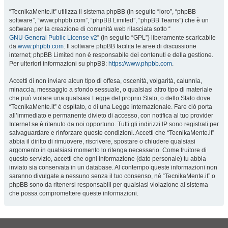
“TecnikaMente.it” utilizza il sistema phpBB (in seguito “loro”, “phpBB
software”, “www.phpbb.com”, “phpBB Limited”, “phpBB Teams”) che è un
software per la creazione di comunità web rilasciata sotto “
GNU General Public License v2
” (in seguito “GPL”) liberamente scaricabile
da
www.phpbb.com
. Il software phpBB facilita le aree di discussione
internet; phpBB Limited non è responsabile dei contenuti e della gestione.
Per ulteriori informazioni su phpBB:
https://www.phpbb.com
.
Accetti di non inviare alcun tipo di offesa, oscenità, volgarità, calunnia,
minaccia, messaggio a sfondo sessuale, o qualsiasi altro tipo di materiale
che può violare una qualsiasi Legge del proprio Stato, o dello Stato dove
“TecnikaMente.it” è ospitato, o di una Legge internazionale. Fare ciò porta
all’immediato e permanente divieto di accesso, con notifica al tuo provider
Internet se è ritenuto da noi opportuno. Tutti gli indirizzi IP sono registrati per
salvaguardare e rinforzare queste condizioni. Accetti che “TecnikaMente.it”
abbia il diritto di rimuovere, riscrivere, spostare o chiudere qualsiasi
argomento in qualsiasi momento lo ritenga necessario. Come fruitore di
questo servizio, accetti che ogni informazione (dato personale) tu abbia
inviato sia conservata in un database. Al contempo queste informazioni non
saranno divulgate a nessuno senza il tuo consenso, né “TecnikaMente.it” o
phpBB sono da ritenersi responsabili per qualsiasi violazione al sistema
che possa compromettere queste informazioni.