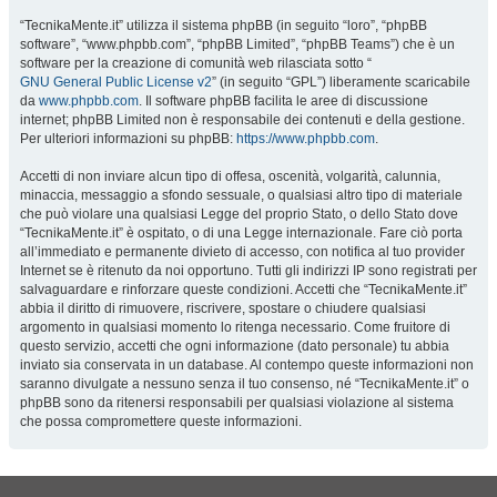
“TecnikaMente.it” utilizza il sistema phpBB (in seguito “loro”, “phpBB
software”, “www.phpbb.com”, “phpBB Limited”, “phpBB Teams”) che è un
software per la creazione di comunità web rilasciata sotto “
GNU General Public License v2
” (in seguito “GPL”) liberamente scaricabile
da
www.phpbb.com
. Il software phpBB facilita le aree di discussione
internet; phpBB Limited non è responsabile dei contenuti e della gestione.
Per ulteriori informazioni su phpBB:
https://www.phpbb.com
.
Accetti di non inviare alcun tipo di offesa, oscenità, volgarità, calunnia,
minaccia, messaggio a sfondo sessuale, o qualsiasi altro tipo di materiale
che può violare una qualsiasi Legge del proprio Stato, o dello Stato dove
“TecnikaMente.it” è ospitato, o di una Legge internazionale. Fare ciò porta
all’immediato e permanente divieto di accesso, con notifica al tuo provider
Internet se è ritenuto da noi opportuno. Tutti gli indirizzi IP sono registrati per
salvaguardare e rinforzare queste condizioni. Accetti che “TecnikaMente.it”
abbia il diritto di rimuovere, riscrivere, spostare o chiudere qualsiasi
argomento in qualsiasi momento lo ritenga necessario. Come fruitore di
questo servizio, accetti che ogni informazione (dato personale) tu abbia
inviato sia conservata in un database. Al contempo queste informazioni non
saranno divulgate a nessuno senza il tuo consenso, né “TecnikaMente.it” o
phpBB sono da ritenersi responsabili per qualsiasi violazione al sistema
che possa compromettere queste informazioni.