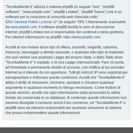
“TecnikaMente.it” utilizza il sistema phpBB (in seguito “loro”, “phpBB
software”, “www.phpbb.com”, “phpBB Limited”, “phpBB Teams”) che è un
software per la creazione di comunità web rilasciata sotto “
GNU General Public License v2
” (in seguito “GPL”) liberamente scaricabile
da
www.phpbb.com
. Il software phpBB facilita le aree di discussione
internet; phpBB Limited non è responsabile dei contenuti e della gestione.
Per ulteriori informazioni su phpBB:
https://www.phpbb.com
.
Accetti di non inviare alcun tipo di offesa, oscenità, volgarità, calunnia,
minaccia, messaggio a sfondo sessuale, o qualsiasi altro tipo di materiale
che può violare una qualsiasi Legge del proprio Stato, o dello Stato dove
“TecnikaMente.it” è ospitato, o di una Legge internazionale. Fare ciò porta
all’immediato e permanente divieto di accesso, con notifica al tuo provider
Internet se è ritenuto da noi opportuno. Tutti gli indirizzi IP sono registrati per
salvaguardare e rinforzare queste condizioni. Accetti che “TecnikaMente.it”
abbia il diritto di rimuovere, riscrivere, spostare o chiudere qualsiasi
argomento in qualsiasi momento lo ritenga necessario. Come fruitore di
questo servizio, accetti che ogni informazione (dato personale) tu abbia
inviato sia conservata in un database. Al contempo queste informazioni non
saranno divulgate a nessuno senza il tuo consenso, né “TecnikaMente.it” o
phpBB sono da ritenersi responsabili per qualsiasi violazione al sistema
che possa compromettere queste informazioni.