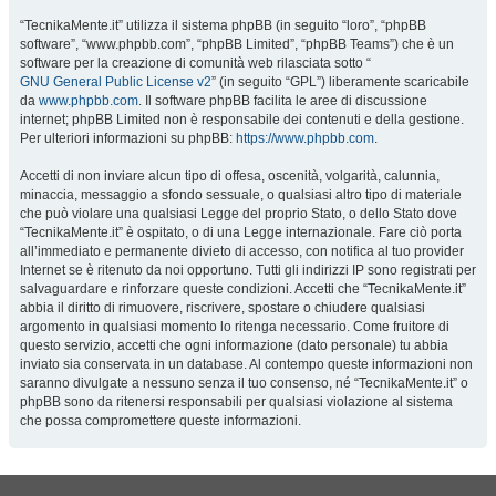
“TecnikaMente.it” utilizza il sistema phpBB (in seguito “loro”, “phpBB
software”, “www.phpbb.com”, “phpBB Limited”, “phpBB Teams”) che è un
software per la creazione di comunità web rilasciata sotto “
GNU General Public License v2
” (in seguito “GPL”) liberamente scaricabile
da
www.phpbb.com
. Il software phpBB facilita le aree di discussione
internet; phpBB Limited non è responsabile dei contenuti e della gestione.
Per ulteriori informazioni su phpBB:
https://www.phpbb.com
.
Accetti di non inviare alcun tipo di offesa, oscenità, volgarità, calunnia,
minaccia, messaggio a sfondo sessuale, o qualsiasi altro tipo di materiale
che può violare una qualsiasi Legge del proprio Stato, o dello Stato dove
“TecnikaMente.it” è ospitato, o di una Legge internazionale. Fare ciò porta
all’immediato e permanente divieto di accesso, con notifica al tuo provider
Internet se è ritenuto da noi opportuno. Tutti gli indirizzi IP sono registrati per
salvaguardare e rinforzare queste condizioni. Accetti che “TecnikaMente.it”
abbia il diritto di rimuovere, riscrivere, spostare o chiudere qualsiasi
argomento in qualsiasi momento lo ritenga necessario. Come fruitore di
questo servizio, accetti che ogni informazione (dato personale) tu abbia
inviato sia conservata in un database. Al contempo queste informazioni non
saranno divulgate a nessuno senza il tuo consenso, né “TecnikaMente.it” o
phpBB sono da ritenersi responsabili per qualsiasi violazione al sistema
che possa compromettere queste informazioni.