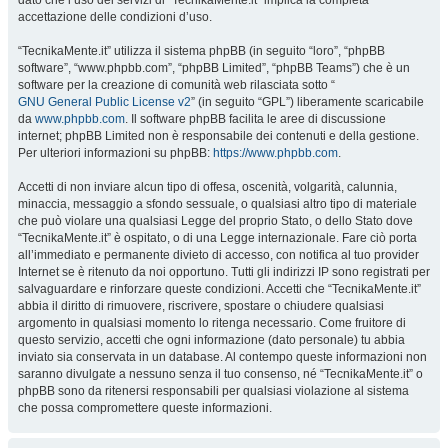
dato che l’uso dei servizi di “TecnikaMente.it” implica la completa
accettazione delle condizioni d’uso.
“TecnikaMente.it” utilizza il sistema phpBB (in seguito “loro”, “phpBB
software”, “www.phpbb.com”, “phpBB Limited”, “phpBB Teams”) che è un
software per la creazione di comunità web rilasciata sotto “
GNU General Public License v2
” (in seguito “GPL”) liberamente scaricabile
da
www.phpbb.com
. Il software phpBB facilita le aree di discussione
internet; phpBB Limited non è responsabile dei contenuti e della gestione.
Per ulteriori informazioni su phpBB:
https://www.phpbb.com
.
Accetti di non inviare alcun tipo di offesa, oscenità, volgarità, calunnia,
minaccia, messaggio a sfondo sessuale, o qualsiasi altro tipo di materiale
che può violare una qualsiasi Legge del proprio Stato, o dello Stato dove
“TecnikaMente.it” è ospitato, o di una Legge internazionale. Fare ciò porta
all’immediato e permanente divieto di accesso, con notifica al tuo provider
Internet se è ritenuto da noi opportuno. Tutti gli indirizzi IP sono registrati per
salvaguardare e rinforzare queste condizioni. Accetti che “TecnikaMente.it”
abbia il diritto di rimuovere, riscrivere, spostare o chiudere qualsiasi
argomento in qualsiasi momento lo ritenga necessario. Come fruitore di
questo servizio, accetti che ogni informazione (dato personale) tu abbia
inviato sia conservata in un database. Al contempo queste informazioni non
saranno divulgate a nessuno senza il tuo consenso, né “TecnikaMente.it” o
phpBB sono da ritenersi responsabili per qualsiasi violazione al sistema
che possa compromettere queste informazioni.