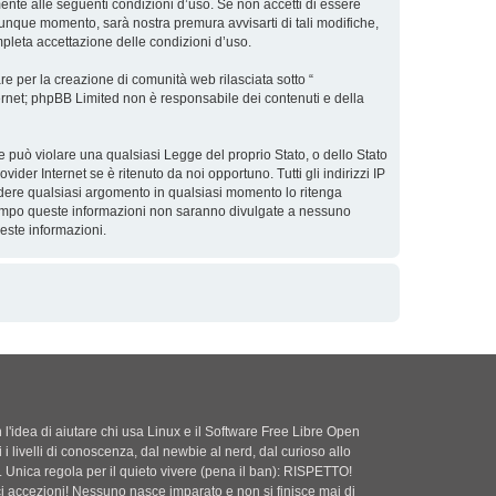
lmente alle seguenti condizioni d’uso. Se non accetti di essere
alunque momento, sarà nostra premura avvisarti di tali modifiche,
mpleta accettazione delle condizioni d’uso.
e per la creazione di comunità web rilasciata sotto “
nternet; phpBB Limited non è responsabile dei contenuti e della
he può violare una qualsiasi Legge del proprio Stato, o dello Stato
der Internet se è ritenuto da noi opportuno. Tutti gli indirizzi IP
hiudere qualsiasi argomento in qualsiasi momento lo ritenga
ntempo queste informazioni non saranno divulgate a nessuno
este informazioni.
'idea di aiutare chi usa Linux e il Software Free Libre Open
i i livelli di conoscenza, dal newbie al nerd, dal curioso allo
. Unica regola per il quieto vivere (pena il ban): RISPETTO!
ci accezioni! Nessuno nasce imparato e non si finisce mai di