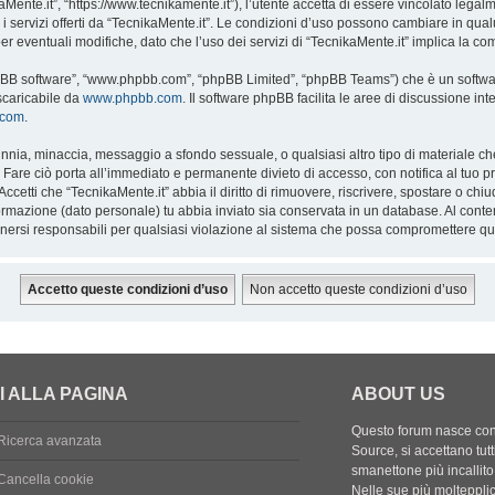
aMente.it”, “https://www.tecnikamente.it”), l’utente accetta di essere vincolato lega
e i servizi offerti da “TecnikaMente.it”. Le condizioni d’uso possono cambiare in qu
eventuali modifiche, dato che l’uso dei servizi di “TecnikaMente.it” implica la co
“phpBB software”, “www.phpbb.com”, “phpBB Limited”, “phpBB Teams”) che è un softwar
scaricabile da
www.phpbb.com
. Il software phpBB facilita le aree di discussione i
.com
.
calunnia, minaccia, messaggio a sfondo sessuale, o qualsiasi altro tipo di materiale c
are ciò porta all’immediato e permanente divieto di accesso, con notifica al tuo provi
Accetti che “TecnikaMente.it” abbia il diritto di rimuovere, riscrivere, spostare o c
nformazione (dato personale) tu abbia inviato sia conservata in un database. Al co
enersi responsabili per qualsiasi violazione al sistema che possa compromettere qu
I ALLA PAGINA
ABOUT US
Questo forum nasce con l
Ricerca avanzata
Source, si accettano tutt
smanettone più incallito
Cancella cookie
Nelle sue più molteppli