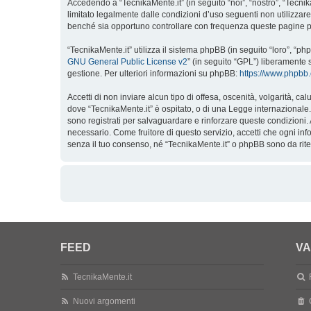
Accedendo a “TecnikaMente.it” (in seguito “noi”, “nostro”, “Tecnik
limitato legalmente dalle condizioni d’uso seguenti non utilizzar
benché sia opportuno controllare con frequenza queste pagine per 
“TecnikaMente.it” utilizza il sistema phpBB (in seguito “loro”, 
GNU General Public License v2
” (in seguito “GPL”) liberamente 
gestione. Per ulteriori informazioni su phpBB:
https://www.phpbb
Accetti di non inviare alcun tipo di offesa, oscenità, volgarità, 
dove “TecnikaMente.it” è ospitato, o di una Legge internazionale. F
sono registrati per salvaguardare e rinforzare queste condizioni. 
necessario. Come fruitore di questo servizio, accetti che ogni i
senza il tuo consenso, né “TecnikaMente.it” o phpBB sono da rit
FEED
VA
TecnikaMente.it
Nuovi argomenti