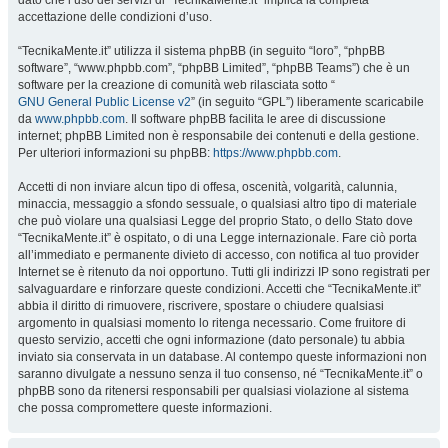
dato che l’uso dei servizi di “TecnikaMente.it” implica la completa
accettazione delle condizioni d’uso.
“TecnikaMente.it” utilizza il sistema phpBB (in seguito “loro”, “phpBB
software”, “www.phpbb.com”, “phpBB Limited”, “phpBB Teams”) che è un
software per la creazione di comunità web rilasciata sotto “
GNU General Public License v2
” (in seguito “GPL”) liberamente scaricabile
da
www.phpbb.com
. Il software phpBB facilita le aree di discussione
internet; phpBB Limited non è responsabile dei contenuti e della gestione.
Per ulteriori informazioni su phpBB:
https://www.phpbb.com
.
Accetti di non inviare alcun tipo di offesa, oscenità, volgarità, calunnia,
minaccia, messaggio a sfondo sessuale, o qualsiasi altro tipo di materiale
che può violare una qualsiasi Legge del proprio Stato, o dello Stato dove
“TecnikaMente.it” è ospitato, o di una Legge internazionale. Fare ciò porta
all’immediato e permanente divieto di accesso, con notifica al tuo provider
Internet se è ritenuto da noi opportuno. Tutti gli indirizzi IP sono registrati per
salvaguardare e rinforzare queste condizioni. Accetti che “TecnikaMente.it”
abbia il diritto di rimuovere, riscrivere, spostare o chiudere qualsiasi
argomento in qualsiasi momento lo ritenga necessario. Come fruitore di
questo servizio, accetti che ogni informazione (dato personale) tu abbia
inviato sia conservata in un database. Al contempo queste informazioni non
saranno divulgate a nessuno senza il tuo consenso, né “TecnikaMente.it” o
phpBB sono da ritenersi responsabili per qualsiasi violazione al sistema
che possa compromettere queste informazioni.