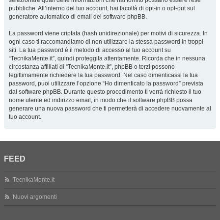
selezionare quali delle informazioni che hai fornito possano essere rese
pubbliche. All’interno del tuo account, hai facoltà di opt-in o opt-out sul
generatore automatico di email del software phpBB.
La password viene criptata (hash unidirezionale) per motivi di sicurezza. In
ogni caso ti raccomandiamo di non utilizzare la stessa password in troppi
siti. La tua password è il metodo di accesso al tuo account su
“TecnikaMente.it”, quindi proteggila attentamente. Ricorda che in nessuna
circostanza affiliati di “TecnikaMente.it”, phpBB o terzi possono
legittimamente richiedere la tua password. Nel caso dimenticassi la tua
password, puoi utilizzare l’opzione “Ho dimenticato la password” prevista
dal software phpBB. Durante questo procedimento ti verrà richiesto il tuo
nome utente ed indirizzo email, in modo che il software phpBB possa
generare una nuova password che ti permetterà di accedere nuovamente al
tuo account.
FEED
TecnikaMente.it
Nuovi argomenti