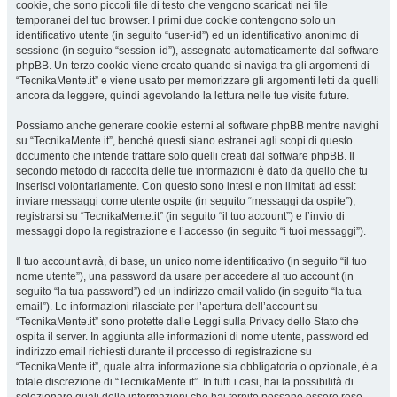
cookie, che sono piccoli file di testo che vengono scaricati nei file
temporanei del tuo browser. I primi due cookie contengono solo un
identificativo utente (in seguito “user-id”) ed un identificativo anonimo di
sessione (in seguito “session-id”), assegnato automaticamente dal software
phpBB. Un terzo cookie viene creato quando si naviga tra gli argomenti di
“TecnikaMente.it” e viene usato per memorizzare gli argomenti letti da quelli
ancora da leggere, quindi agevolando la lettura nelle tue visite future.
Possiamo anche generare cookie esterni al software phpBB mentre navighi
su “TecnikaMente.it”, benché questi siano estranei agli scopi di questo
documento che intende trattare solo quelli creati dal software phpBB. Il
secondo metodo di raccolta delle tue informazioni è dato da quello che tu
inserisci volontariamente. Con questo sono intesi e non limitati ad essi:
inviare messaggi come utente ospite (in seguito “messaggi da ospite”),
registrarsi su “TecnikaMente.it” (in seguito “il tuo account”) e l’invio di
messaggi dopo la registrazione e l’accesso (in seguito “i tuoi messaggi”).
Il tuo account avrà, di base, un unico nome identificativo (in seguito “il tuo
nome utente”), una password da usare per accedere al tuo account (in
seguito “la tua password”) ed un indirizzo email valido (in seguito “la tua
email”). Le informazioni rilasciate per l’apertura dell’account su
“TecnikaMente.it” sono protette dalle Leggi sulla Privacy dello Stato che
ospita il server. In aggiunta alle informazioni di nome utente, password ed
indirizzo email richiesti durante il processo di registrazione su
“TecnikaMente.it”, quale altra informazione sia obbligatoria o opzionale, è a
totale discrezione di “TecnikaMente.it”. In tutti i casi, hai la possibilità di