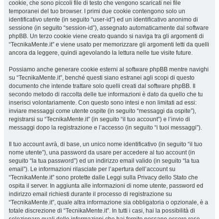
cookie, che sono piccoli file di testo che vengono scaricati nei file
temporanei del tuo browser. I primi due cookie contengono solo un
identificativo utente (in seguito “user-id”) ed un identificativo anonimo di
sessione (in seguito “session-id”), assegnato automaticamente dal software
phpBB. Un terzo cookie viene creato quando si naviga tra gli argomenti di
“TecnikaMente.it” e viene usato per memorizzare gli argomenti letti da quelli
ancora da leggere, quindi agevolando la lettura nelle tue visite future.
Possiamo anche generare cookie esterni al software phpBB mentre navighi
su “TecnikaMente.it”, benché questi siano estranei agli scopi di questo
documento che intende trattare solo quelli creati dal software phpBB. Il
secondo metodo di raccolta delle tue informazioni è dato da quello che tu
inserisci volontariamente. Con questo sono intesi e non limitati ad essi:
inviare messaggi come utente ospite (in seguito “messaggi da ospite”),
registrarsi su “TecnikaMente.it” (in seguito “il tuo account”) e l’invio di
messaggi dopo la registrazione e l’accesso (in seguito “i tuoi messaggi”).
Il tuo account avrà, di base, un unico nome identificativo (in seguito “il tuo
nome utente”), una password da usare per accedere al tuo account (in
seguito “la tua password”) ed un indirizzo email valido (in seguito “la tua
email”). Le informazioni rilasciate per l’apertura dell’account su
“TecnikaMente.it” sono protette dalle Leggi sulla Privacy dello Stato che
ospita il server. In aggiunta alle informazioni di nome utente, password ed
indirizzo email richiesti durante il processo di registrazione su
“TecnikaMente.it”, quale altra informazione sia obbligatoria o opzionale, è a
totale discrezione di “TecnikaMente.it”. In tutti i casi, hai la possibilità di