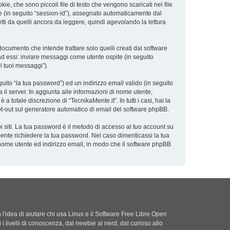
e, che sono piccoli file di testo che vengono scaricati nei file
ne (in seguito “session-id”), assegnato automaticamente dal
ti da quelli ancora da leggere, quindi agevolando la lettura
cumento che intende trattare solo quelli creati dal software
ad essi: inviare messaggi come utente ospite (in seguito
“i tuoi messaggi”).
uito “la tua password”) ed un indirizzo email valido (in seguito
a il server. In aggiunta alle informazioni di nome utente,
 totale discrezione di “TecnikaMente.it”. In tutti i casi, hai la
 opt-out sul generatore automatico di email del software phpBB.
i siti. La tua password è il metodo di accesso al tuo account su
mente richiedere la tua password. Nel caso dimenticassi la tua
 nome utente ed indirizzo email, in modo che il software phpBB
'idea di aiutare chi usa Linux e il Software Free Libre Open
i i livelli di conoscenza, dal newbie al nerd, dal curioso allo