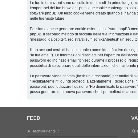
Le tue informazioni sono raccolte in due modi. In primo luogo, men
temporanei del tuo browser. I primi due cookie contengono solo un
software phpBB. Un terzo cookie viene creato quando si naviga tra
nelle tue visite future.
Possiamo anche generare cookie esterni al software phpBB mentre 
phpBB. Il secondo metodo di raccolta delle tue informazioni è dat
“messaggi da ospite”), registrarsi su “TecnikaMente.it” (in seguito
Il tuo account avrà, di base, un unico nome identificativo (in seg
“la tua email”). Le informazioni rilasciate per l’apertura dell’acc
password ed indirizzo email richiesti durante il processo di registr
possibilità di selezionare quali delle informazioni che hai fornit
La password viene criptata (hash unidirezionale) per motivi di si
“TecnikaMente.it”, quindi proteggila attentamente. Ricorda che in
password, puoi utilizzare l’opzione “Ho dimenticato la password”
possa generare una nuova password che ti permetterà di accede
FEED
VA
TecnikaMente.it