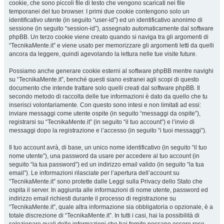
cookie, che sono piccoli file di testo che vengono scaricati nei file
temporanei del tuo browser. I primi due cookie contengono solo un
identificativo utente (in seguito “user-id”) ed un identificativo anonimo di
sessione (in seguito “session-id”), assegnato automaticamente dal software
phpBB. Un terzo cookie viene creato quando si naviga tra gli argomenti di
“TecnikaMente.it” e viene usato per memorizzare gli argomenti letti da quelli
ancora da leggere, quindi agevolando la lettura nelle tue visite future.
Possiamo anche generare cookie esterni al software phpBB mentre navighi
su “TecnikaMente.it”, benché questi siano estranei agli scopi di questo
documento che intende trattare solo quelli creati dal software phpBB. Il
secondo metodo di raccolta delle tue informazioni è dato da quello che tu
inserisci volontariamente. Con questo sono intesi e non limitati ad essi:
inviare messaggi come utente ospite (in seguito “messaggi da ospite”),
registrarsi su “TecnikaMente.it” (in seguito “il tuo account”) e l’invio di
messaggi dopo la registrazione e l’accesso (in seguito “i tuoi messaggi”).
Il tuo account avrà, di base, un unico nome identificativo (in seguito “il tuo
nome utente”), una password da usare per accedere al tuo account (in
seguito “la tua password”) ed un indirizzo email valido (in seguito “la tua
email”). Le informazioni rilasciate per l’apertura dell’account su
“TecnikaMente.it” sono protette dalle Leggi sulla Privacy dello Stato che
ospita il server. In aggiunta alle informazioni di nome utente, password ed
indirizzo email richiesti durante il processo di registrazione su
“TecnikaMente.it”, quale altra informazione sia obbligatoria o opzionale, è a
totale discrezione di “TecnikaMente.it”. In tutti i casi, hai la possibilità di