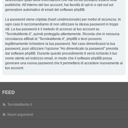
selezionare quali delle informazioni che hai fornito possano essere rese
pubbliche. All’interno del tuo account, hai facoltà di opt-in o opt-out sul
generatore automatico di email del software phpBB.
La password viene criptata (hash unidirezionale) per motivi di sicurezza. In
ogni caso ti raccomandiamo di non utilizzare la stessa password in troppi
siti. La tua password è il metodo di accesso al tuo account su
“TecnikaMente.it”, quindi proteggila attentamente. Ricorda che in nessuna
circostanza affiliati di “TecnikaMente.it”, phpBB o terzi possono
legittimamente richiedere la tua password. Nel caso dimenticassi la tua
password, puoi utilizzare l’opzione “Ho dimenticato la password” prevista
dal software phpBB. Durante questo procedimento ti verrà richiesto il tuo
nome utente ed indirizzo email, in modo che il software phpBB possa
generare una nuova password che ti permetterà di accedere nuovamente al
tuo account.
FEED
TecnikaMente.it
Nuovi argomenti