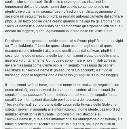
cookie, che sono piccoli file di testo che vengono scaricati nei file
temporanei del tuo browser. I primi due cookie contengono solo un
identificativo utente (in seguito “user-id”) ed un identificativo anonimo di
sessione (in seguito “session-id”), assegnato automaticamente dal software
phpBB. Un terzo cookie viene creato quando si naviga tra gli argomenti di
“TecnikaMente.it” e viene usato per memorizzare gli argomenti letti da quelli
ancora da leggere, quindi agevolando la lettura nelle tue visite future.
Possiamo anche generare cookie esterni al software phpBB mentre navighi
su “TecnikaMente.it”, benché questi siano estranei agli scopi di questo
documento che intende trattare solo quelli creati dal software phpBB. Il
secondo metodo di raccolta delle tue informazioni è dato da quello che tu
inserisci volontariamente. Con questo sono intesi e non limitati ad essi:
inviare messaggi come utente ospite (in seguito “messaggi da ospite”),
registrarsi su “TecnikaMente.it” (in seguito “il tuo account”) e l’invio di
messaggi dopo la registrazione e l’accesso (in seguito “i tuoi messaggi”).
Il tuo account avrà, di base, un unico nome identificativo (in seguito “il tuo
nome utente”), una password da usare per accedere al tuo account (in
seguito “la tua password”) ed un indirizzo email valido (in seguito “la tua
email”). Le informazioni rilasciate per l’apertura dell’account su
“TecnikaMente.it” sono protette dalle Leggi sulla Privacy dello Stato che
ospita il server. In aggiunta alle informazioni di nome utente, password ed
indirizzo email richiesti durante il processo di registrazione su
“TecnikaMente.it”, quale altra informazione sia obbligatoria o opzionale, è a
totale discrezione di “TecnikaMente.it”. In tutti i casi, hai la possibilità di