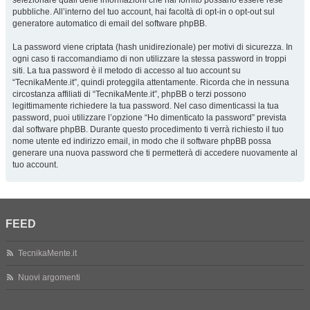
selezionare quali delle informazioni che hai fornito possano essere rese
pubbliche. All’interno del tuo account, hai facoltà di opt-in o opt-out sul
generatore automatico di email del software phpBB.
La password viene criptata (hash unidirezionale) per motivi di sicurezza. In
ogni caso ti raccomandiamo di non utilizzare la stessa password in troppi
siti. La tua password è il metodo di accesso al tuo account su
“TecnikaMente.it”, quindi proteggila attentamente. Ricorda che in nessuna
circostanza affiliati di “TecnikaMente.it”, phpBB o terzi possono
legittimamente richiedere la tua password. Nel caso dimenticassi la tua
password, puoi utilizzare l’opzione “Ho dimenticato la password” prevista
dal software phpBB. Durante questo procedimento ti verrà richiesto il tuo
nome utente ed indirizzo email, in modo che il software phpBB possa
generare una nuova password che ti permetterà di accedere nuovamente al
tuo account.
FEED
TecnikaMente.it
Nuovi argomenti