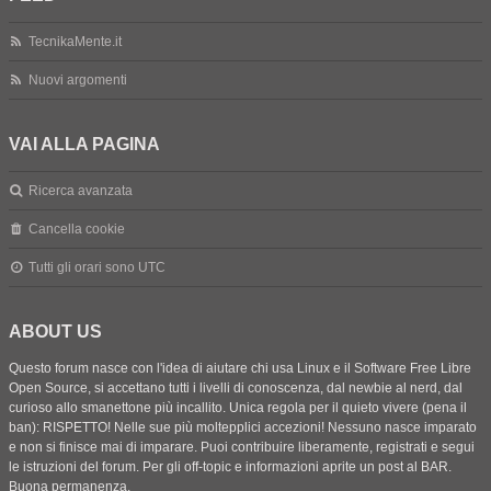
TecnikaMente.it
Nuovi argomenti
VAI ALLA PAGINA
Ricerca avanzata
Cancella cookie
Tutti gli orari sono
UTC
ABOUT US
Questo forum nasce con l'idea di aiutare chi usa Linux e il Software Free Libre
Open Source, si accettano tutti i livelli di conoscenza, dal newbie al nerd, dal
curioso allo smanettone più incallito. Unica regola per il quieto vivere (pena il
ban): RISPETTO! Nelle sue più moltepplici accezioni! Nessuno nasce imparato
e non si finisce mai di imparare. Puoi contribuire liberamente, registrati e segui
le istruzioni del forum. Per gli off-topic e informazioni aprite un post al BAR.
Buona permanenza.