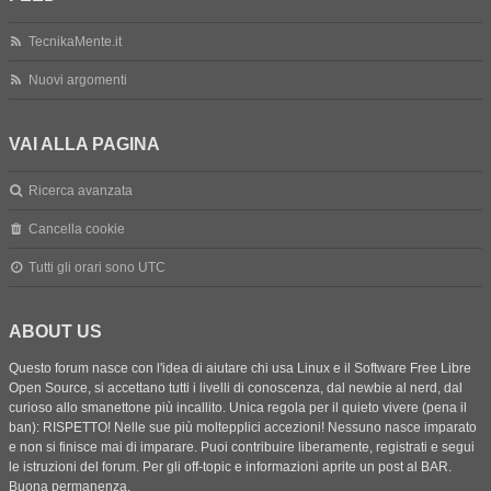
TecnikaMente.it
Nuovi argomenti
VAI ALLA PAGINA
Ricerca avanzata
Cancella cookie
Tutti gli orari sono
UTC
ABOUT US
Questo forum nasce con l'idea di aiutare chi usa Linux e il Software Free Libre
Open Source, si accettano tutti i livelli di conoscenza, dal newbie al nerd, dal
curioso allo smanettone più incallito. Unica regola per il quieto vivere (pena il
ban): RISPETTO! Nelle sue più moltepplici accezioni! Nessuno nasce imparato
e non si finisce mai di imparare. Puoi contribuire liberamente, registrati e segui
le istruzioni del forum. Per gli off-topic e informazioni aprite un post al BAR.
Buona permanenza.