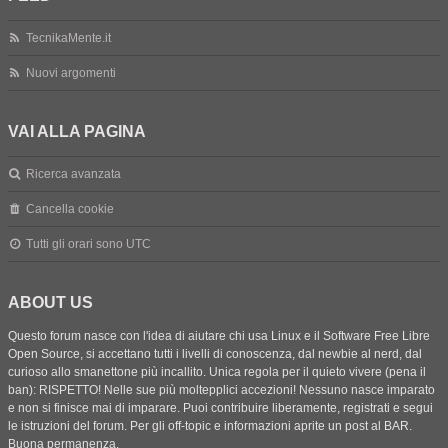
TecnikaMente.it
Nuovi argomenti
VAI ALLA PAGINA
Ricerca avanzata
Cancella cookie
Tutti gli orari sono
UTC
ABOUT US
Questo forum nasce con l'idea di aiutare chi usa Linux e il Software Free Libre
Open Source, si accettano tutti i livelli di conoscenza, dal newbie al nerd, dal
curioso allo smanettone più incallito. Unica regola per il quieto vivere (pena il
ban): RISPETTO! Nelle sue più moltepplici accezioni! Nessuno nasce imparato
e non si finisce mai di imparare. Puoi contribuire liberamente, registrati e segui
le istruzioni del forum. Per gli off-topic e informazioni aprite un post al BAR.
Buona permanenza.