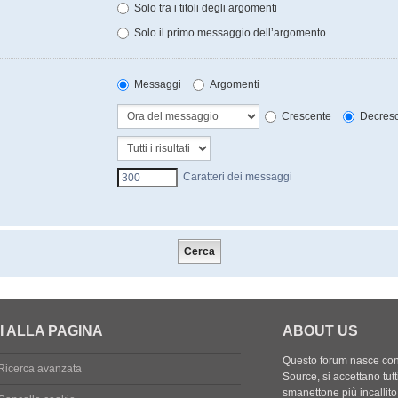
Solo tra i titoli degli argomenti
Solo il primo messaggio dell’argomento
Messaggi
Argomenti
Crescente
Decresc
Caratteri dei messaggi
I ALLA PAGINA
ABOUT US
Questo forum nasce con l
Ricerca avanzata
Source, si accettano tutt
smanettone più incallito