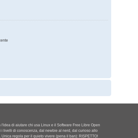
ente
'idea di aiutare chi usa Linux e il Software Free Libre Open
i i livelli di conoscenza, dal newbie al nerd, dal curioso allo
. Unica regola per il quieto vivere (pena il ban): RISPETTO!