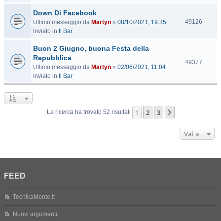
s
Down Di Facebook
i
t
V
49126
Ultimo messaggio da
Martyn
«
08/10/2021, 19:35
e
i
Inviato in
Il Bar
s
Buon 2 Giugno, buona Festa della
i
t
Repubblica
V
49377
e
Ultimo messaggio da
Martyn
«
02/06/2021, 11:04
i
Inviato in
Il Bar
s
i
t
e
1
2
3
Prossimo
La ricerca ha trovato 52 risultati
Vai a
FEED
TecnikaMente.it
Nuovi argomenti