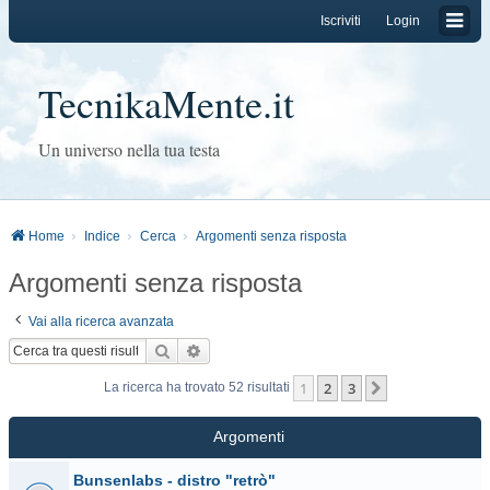
Iscriviti
Login
TecnikaMente.it
Un universo nella tua testa
Home
Indice
Cerca
Argomenti senza risposta
Argomenti senza risposta
Vai alla ricerca avanzata
Cerca
Ricerca avanzata
1
2
3
Prossimo
La ricerca ha trovato 52 risultati
Argomenti
Bunsenlabs - distro "retrò"