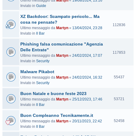
Ultimo messaggio da
Martyn
«
19/08/2024, 13:16
i
Inviato in
Guide
s
i
XZ Backdoor: Scampato pericolo... Ma
t
cosa ne pensate?
e
V
112836
Ultimo messaggio da
Martyn
«
13/04/2024, 23:28
i
Inviato in
Il Bar
s
i
Phishing falsa comunicazione "Agenzia
t
Delle Entrate"
e
V
117853
Ultimo messaggio da
Martyn
«
24/02/2024, 17:07
i
Inviato in
Security
s
i
Malware Pikabot
t
V
55437
Ultimo messaggio da
Martyn
«
24/02/2024, 16:32
e
i
Inviato in
Security
s
Buon Natale e buone feste 2023
i
t
V
53721
Ultimo messaggio da
Martyn
«
25/12/2023, 17:46
e
i
Inviato in
Il Bar
s
Buon Compleanno Tecnikamente.it
i
t
V
52458
Ultimo messaggio da
Martyn
«
20/11/2023, 22:42
e
i
Inviato in
Il Bar
s