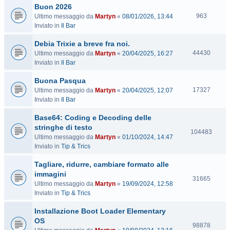
Buon 2026
i
V
t
963
Ultimo messaggio da
Martyn
«
08/01/2026, 13:44
i
e
Inviato in
Il Bar
s
Debia Trixie a breve fra noi.
i
t
V
44430
Ultimo messaggio da
Martyn
«
20/04/2025, 16:27
e
i
Inviato in
Il Bar
s
Buona Pasqua
i
t
V
17327
Ultimo messaggio da
Martyn
«
20/04/2025, 12:07
e
i
Inviato in
Il Bar
s
Base64: Coding e Decoding delle
i
t
stringhe di testo
V
104483
e
Ultimo messaggio da
Martyn
«
01/10/2024, 14:47
i
Inviato in
Tip & Trics
s
i
Tagliare, ridurre, cambiare formato alle
t
immagini
e
V
31665
Ultimo messaggio da
Martyn
«
19/09/2024, 12:58
i
Inviato in
Tip & Trics
s
i
Installazione Boot Loader Elementary
t
OS
e
V
98878