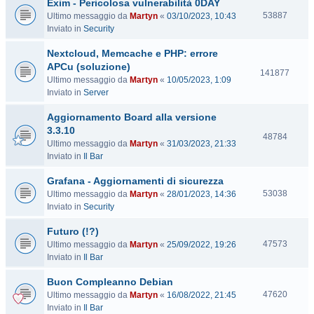
Exim - Pericolosa vulnerabilità 0DAY
i
t
V
53887
Ultimo messaggio da
Martyn
«
03/10/2023, 10:43
e
i
Inviato in
Security
s
Nextcloud, Memcache e PHP: errore
i
t
APCu (soluzione)
V
141877
e
Ultimo messaggio da
Martyn
«
10/05/2023, 1:09
i
Inviato in
Server
s
i
Aggiornamento Board alla versione
t
3.3.10
e
V
48784
Ultimo messaggio da
Martyn
«
31/03/2023, 21:33
i
Inviato in
Il Bar
s
i
Grafana - Aggiornamenti di sicurezza
t
V
53038
Ultimo messaggio da
Martyn
«
28/01/2023, 14:36
e
i
Inviato in
Security
s
Futuro (!?)
i
t
V
47573
Ultimo messaggio da
Martyn
«
25/09/2022, 19:26
e
i
Inviato in
Il Bar
s
Buon Compleanno Debian
i
t
V
47620
Ultimo messaggio da
Martyn
«
16/08/2022, 21:45
e
i
Inviato in
Il Bar