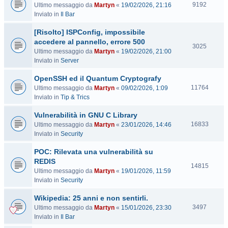
V
9192
Ultimo messaggio da
Martyn
«
19/02/2026, 21:16
i
Inviato in
Il Bar
s
[Risolto] ISPConfig, impossibile
i
t
accedere al pannello, errore 500
V
3025
e
Ultimo messaggio da
Martyn
«
19/02/2026, 21:00
i
Inviato in
Server
s
i
OpenSSH ed il Quantum Cryptografy
t
V
11764
Ultimo messaggio da
Martyn
«
09/02/2026, 1:09
e
i
Inviato in
Tip & Trics
s
Vulnerabilità in GNU C Library
i
t
V
16833
Ultimo messaggio da
Martyn
«
23/01/2026, 14:46
e
i
Inviato in
Security
s
POC: Rilevata una vulnerabilità su
i
t
REDIS
V
14815
e
Ultimo messaggio da
Martyn
«
19/01/2026, 11:59
i
Inviato in
Security
s
i
Wikipedia: 25 anni e non sentirli.
t
V
3497
Ultimo messaggio da
Martyn
«
15/01/2026, 23:30
e
i
Inviato in
Il Bar
s