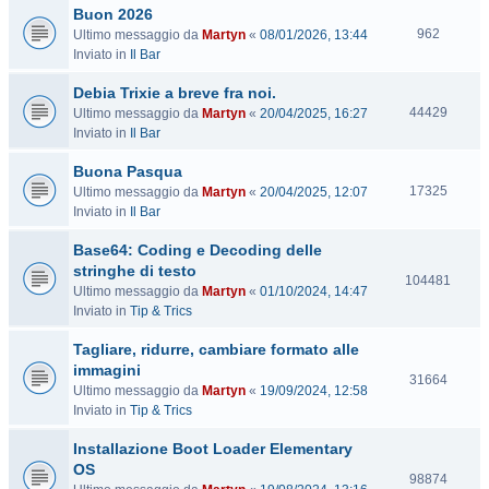
Buon 2026
i
V
t
962
Ultimo messaggio da
Martyn
«
08/01/2026, 13:44
i
e
Inviato in
Il Bar
s
Debia Trixie a breve fra noi.
i
t
V
44429
Ultimo messaggio da
Martyn
«
20/04/2025, 16:27
e
i
Inviato in
Il Bar
s
Buona Pasqua
i
t
V
17325
Ultimo messaggio da
Martyn
«
20/04/2025, 12:07
e
i
Inviato in
Il Bar
s
Base64: Coding e Decoding delle
i
t
stringhe di testo
V
104481
e
Ultimo messaggio da
Martyn
«
01/10/2024, 14:47
i
Inviato in
Tip & Trics
s
i
Tagliare, ridurre, cambiare formato alle
t
immagini
e
V
31664
Ultimo messaggio da
Martyn
«
19/09/2024, 12:58
i
Inviato in
Tip & Trics
s
i
Installazione Boot Loader Elementary
t
OS
e
V
98874