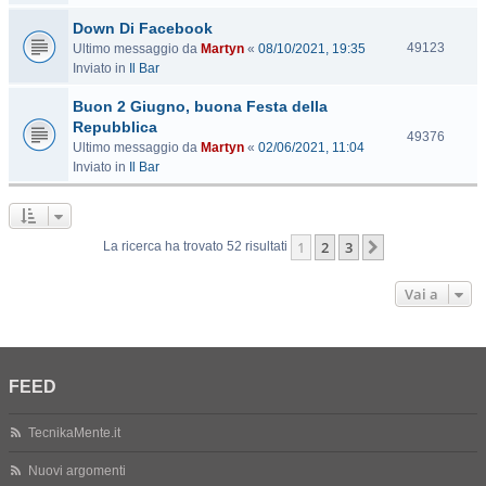
s
Down Di Facebook
i
t
V
49123
Ultimo messaggio da
Martyn
«
08/10/2021, 19:35
e
i
Inviato in
Il Bar
s
Buon 2 Giugno, buona Festa della
i
t
Repubblica
V
49376
e
Ultimo messaggio da
Martyn
«
02/06/2021, 11:04
i
Inviato in
Il Bar
s
i
t
e
1
2
3
Prossimo
La ricerca ha trovato 52 risultati
Vai a
FEED
TecnikaMente.it
Nuovi argomenti