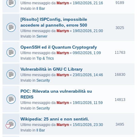
V
9189
Ultimo messaggio da
Martyn
«
19/02/2026, 21:16
i
Inviato in
Il Bar
s
[Risolto] ISPConfig, impossibile
i
t
accedere al pannello, errore 500
V
3025
e
Ultimo messaggio da
Martyn
«
19/02/2026, 21:00
i
Inviato in
Server
s
i
OpenSSH ed il Quantum Cryptografy
t
V
11763
Ultimo messaggio da
Martyn
«
09/02/2026, 1:09
e
i
Inviato in
Tip & Trics
s
Vulnerabilità in GNU C Library
i
t
V
16830
Ultimo messaggio da
Martyn
«
23/01/2026, 14:46
e
i
Inviato in
Security
s
POC: Rilevata una vulnerabilità su
i
t
REDIS
V
14813
e
Ultimo messaggio da
Martyn
«
19/01/2026, 11:59
i
Inviato in
Security
s
i
Wikipedia: 25 anni e non sentirli.
t
V
3495
Ultimo messaggio da
Martyn
«
15/01/2026, 23:30
e
i
Inviato in
Il Bar
s