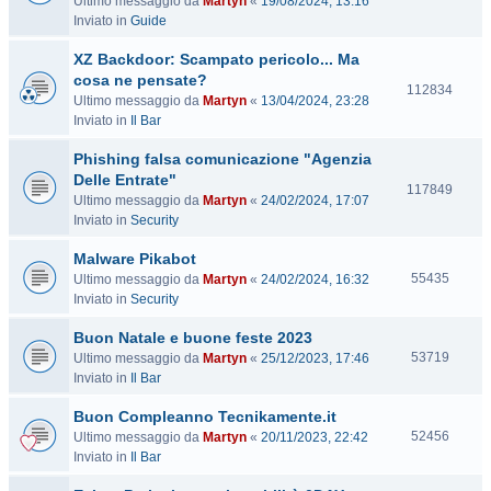
Ultimo messaggio da
Martyn
«
19/08/2024, 13:16
i
Inviato in
Guide
s
i
XZ Backdoor: Scampato pericolo... Ma
t
cosa ne pensate?
e
V
112834
Ultimo messaggio da
Martyn
«
13/04/2024, 23:28
i
Inviato in
Il Bar
s
i
Phishing falsa comunicazione "Agenzia
t
Delle Entrate"
e
V
117849
Ultimo messaggio da
Martyn
«
24/02/2024, 17:07
i
Inviato in
Security
s
i
Malware Pikabot
t
V
55435
Ultimo messaggio da
Martyn
«
24/02/2024, 16:32
e
i
Inviato in
Security
s
Buon Natale e buone feste 2023
i
t
V
53719
Ultimo messaggio da
Martyn
«
25/12/2023, 17:46
e
i
Inviato in
Il Bar
s
Buon Compleanno Tecnikamente.it
i
t
V
52456
Ultimo messaggio da
Martyn
«
20/11/2023, 22:42
e
i
Inviato in
Il Bar
s