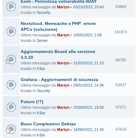
Exim - Pericolosa vulnerabilità 0DAY
i
t
V
53883
Ultimo messaggio da
Martyn
«
03/10/2023, 10:43
e
i
Inviato in
Security
s
Nextcloud, Memcache e PHP: errore
i
t
APCu (soluzione)
V
141873
e
Ultimo messaggio da
Martyn
«
10/05/2023, 1:09
i
Inviato in
Server
s
i
Aggiornamento Board alla versione
t
3.3.10
e
V
48782
Ultimo messaggio da
Martyn
«
31/03/2023, 21:33
i
Inviato in
Il Bar
s
i
Grafana - Aggiornamenti di sicurezza
t
V
53037
Ultimo messaggio da
Martyn
«
28/01/2023, 14:36
e
i
Inviato in
Security
s
Futuro (!?)
i
t
V
47571
Ultimo messaggio da
Martyn
«
25/09/2022, 19:26
e
i
Inviato in
Il Bar
s
Buon Compleanno Debian
i
t
V
47616
Ultimo messaggio da
Martyn
«
16/08/2022, 21:45
e
i
Inviato in
Il Bar