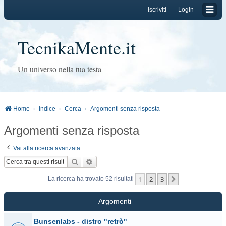
Iscriviti
Login
TecnikaMente.it
Un universo nella tua testa
Home
Indice
Cerca
Argomenti senza risposta
Argomenti senza risposta
Vai alla ricerca avanzata
Cerca
Ricerca avanzata
1
2
3
Prossimo
La ricerca ha trovato 52 risultati
Argomenti
Bunsenlabs - distro "retrò"