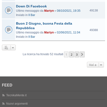
s
Down Di Facebook
i
t
V
49138
Ultimo messaggio da
Martyn
«
08/10/2021, 19:35
e
i
Inviato in
Il Bar
s
Buon 2 Giugno, buona Festa della
i
t
Repubblica
V
49388
e
Ultimo messaggio da
Martyn
«
02/06/2021, 11:04
i
Inviato in
Il Bar
s
i
t
e
1
2
3
Prossimo
La ricerca ha trovato 52 risultati
Vai a
FEED
TecnikaMente.it
Nuovi argomenti