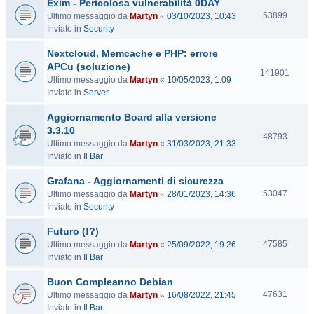
Exim - Pericolosa vulnerabilità 0DAY
i
t
V
53899
Ultimo messaggio da
Martyn
«
03/10/2023, 10:43
e
i
Inviato in
Security
s
Nextcloud, Memcache e PHP: errore
i
t
APCu (soluzione)
V
141901
e
Ultimo messaggio da
Martyn
«
10/05/2023, 1:09
i
Inviato in
Server
s
i
Aggiornamento Board alla versione
t
3.3.10
e
V
48793
Ultimo messaggio da
Martyn
«
31/03/2023, 21:33
i
Inviato in
Il Bar
s
i
Grafana - Aggiornamenti di sicurezza
t
V
53047
Ultimo messaggio da
Martyn
«
28/01/2023, 14:36
e
i
Inviato in
Security
s
Futuro (!?)
i
t
V
47585
Ultimo messaggio da
Martyn
«
25/09/2022, 19:26
e
i
Inviato in
Il Bar
s
Buon Compleanno Debian
i
t
V
47631
Ultimo messaggio da
Martyn
«
16/08/2022, 21:45
e
i
Inviato in
Il Bar