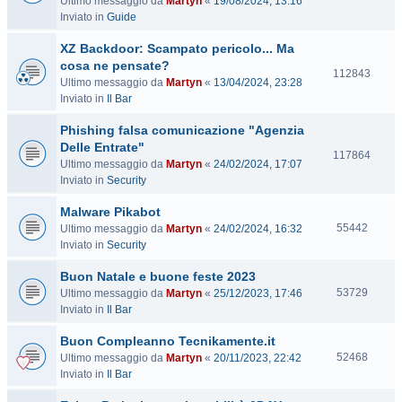
Ultimo messaggio da
Martyn
«
19/08/2024, 13:16
i
Inviato in
Guide
s
i
XZ Backdoor: Scampato pericolo... Ma
t
cosa ne pensate?
e
V
112843
Ultimo messaggio da
Martyn
«
13/04/2024, 23:28
i
Inviato in
Il Bar
s
i
Phishing falsa comunicazione "Agenzia
t
Delle Entrate"
e
V
117864
Ultimo messaggio da
Martyn
«
24/02/2024, 17:07
i
Inviato in
Security
s
i
Malware Pikabot
t
V
55442
Ultimo messaggio da
Martyn
«
24/02/2024, 16:32
e
i
Inviato in
Security
s
Buon Natale e buone feste 2023
i
t
V
53729
Ultimo messaggio da
Martyn
«
25/12/2023, 17:46
e
i
Inviato in
Il Bar
s
Buon Compleanno Tecnikamente.it
i
t
V
52468
Ultimo messaggio da
Martyn
«
20/11/2023, 22:42
e
i
Inviato in
Il Bar
s