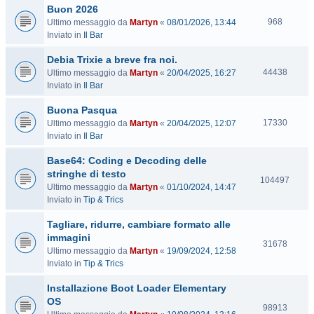
Buon 2026
i
V
t
968
Ultimo messaggio da
Martyn
«
08/01/2026, 13:44
i
e
Inviato in
Il Bar
s
Debia Trixie a breve fra noi.
i
t
V
44438
Ultimo messaggio da
Martyn
«
20/04/2025, 16:27
e
i
Inviato in
Il Bar
s
Buona Pasqua
i
t
V
17330
Ultimo messaggio da
Martyn
«
20/04/2025, 12:07
e
i
Inviato in
Il Bar
s
Base64: Coding e Decoding delle
i
t
stringhe di testo
V
104497
e
Ultimo messaggio da
Martyn
«
01/10/2024, 14:47
i
Inviato in
Tip & Trics
s
i
Tagliare, ridurre, cambiare formato alle
t
immagini
e
V
31678
Ultimo messaggio da
Martyn
«
19/09/2024, 12:58
i
Inviato in
Tip & Trics
s
i
Installazione Boot Loader Elementary
t
OS
e
V
98913