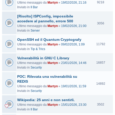
V
9218
Ultimo messaggio da
Martyn
«
19/02/2026, 21:16
i
Inviato in
Il Bar
s
[Risolto] ISPConfig, impossibile
i
t
accedere al pannello, errore 500
V
3056
e
Ultimo messaggio da
Martyn
«
19/02/2026, 21:00
i
Inviato in
Server
s
i
OpenSSH ed il Quantum Cryptografy
t
V
11792
Ultimo messaggio da
Martyn
«
09/02/2026, 1:09
e
i
Inviato in
Tip & Trics
s
Vulnerabilità in GNU C Library
i
t
V
16857
Ultimo messaggio da
Martyn
«
23/01/2026, 14:46
e
i
Inviato in
Security
s
POC: Rilevata una vulnerabilità su
i
t
REDIS
V
14892
e
Ultimo messaggio da
Martyn
«
19/01/2026, 11:59
i
Inviato in
Security
s
i
Wikipedia: 25 anni e non sentirli.
t
V
3502
Ultimo messaggio da
Martyn
«
15/01/2026, 23:30
e
i
Inviato in
Il Bar
s