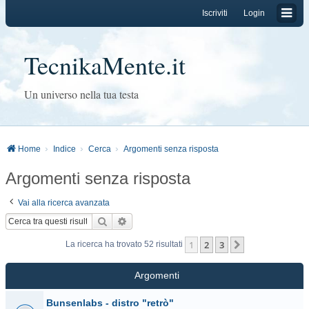
Iscriviti
Login
TecnikaMente.it
Un universo nella tua testa
Home
Indice
Cerca
Argomenti senza risposta
Argomenti senza risposta
Vai alla ricerca avanzata
Cerca
Ricerca avanzata
1
2
3
Prossimo
La ricerca ha trovato 52 risultati
Argomenti
Bunsenlabs - distro "retrò"