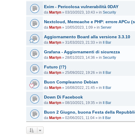
Exim - Pericolosa vulnerabilità 0DAY
da
Martyn
»
03/10/2023, 10:43
» in
Security
Nextcloud, Memcache e PHP: errore APCu (s
da
Martyn
»
10/05/2023, 1:09
» in
Server
Aggiornamento Board alla versione 3.3.10
da
Martyn
»
31/03/2023, 21:33
» in
Il Bar
Grafana - Aggiornamenti di sicurezza
da
Martyn
»
28/01/2023, 14:36
» in
Security
Futuro (!?)
da
Martyn
»
25/09/2022, 19:26
» in
Il Bar
Buon Compleanno Debian
da
Martyn
»
16/08/2022, 21:45
» in
Il Bar
Down Di Facebook
da
Martyn
»
08/10/2021, 19:35
» in
Il Bar
Buon 2 Giugno, buona Festa della Repubbl
da
Martyn
»
02/06/2021, 11:04
» in
Il Bar