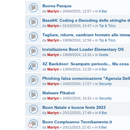
Buona Pasqua
da
Martyn
»
20/04/2025, 12:07
» in
Il Bar
Base64: Coding e Decoding delle stringhe d
da
Martyn
»
01/10/2024, 14:47
» in
Tip & Trics
Tagliare, ridurre, cambiare formato alle imma
da
Martyn
»
19/09/2024, 12:58
» in
Tip & Trics
Installazione Boot Loader Elementary OS
da
Martyn
»
19/08/2024, 13:16
» in
Guide
XZ Backdoor: Scampato pericolo... Ma cosa
da
Martyn
»
13/04/2024, 23:28
» in
Il Bar
Phishing falsa comunicazione "Agenzia Dell
da
Martyn
»
24/02/2024, 17:07
» in
Security
Malware Pikabot
da
Martyn
»
24/02/2024, 16:32
» in
Security
Buon Natale e buone feste 2023
da
Martyn
»
25/12/2023, 17:46
» in
Il Bar
Buon Compleanno Tecnikamente.it
da
Martyn
»
20/11/2023, 22:42
» in
Il Bar