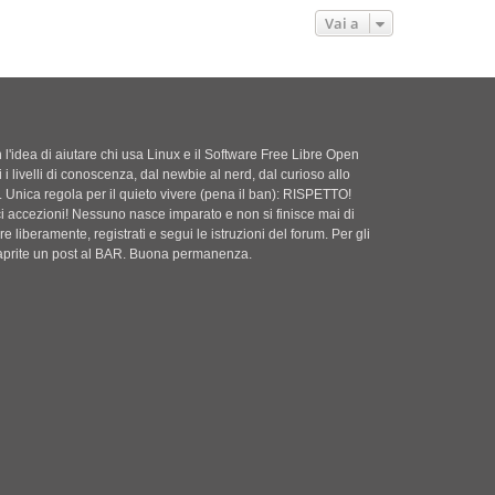
a
t
i
o
s
g
Vai a
e
o
m
s
g
e
a
i
s
g
o
s
g
a
i
g
o
g
'idea di aiutare chi usa Linux e il Software Free Libre Open
i
i i livelli di conoscenza, dal newbie al nerd, dal curioso allo
o
. Unica regola per il quieto vivere (pena il ban): RISPETTO!
ci accezioni! Nessuno nasce imparato e non si finisce mai di
e liberamente, registrati e segui le istruzioni del forum. Per gli
i aprite un post al BAR. Buona permanenza.