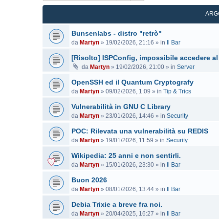
ARG
Bunsenlabs - distro "retrò"
da
Martyn
»
19/02/2026, 21:16
» in
Il Bar
[Risolto] ISPConfig, impossibile accedere al
da
Martyn
»
19/02/2026, 21:00
» in
Server
OpenSSH ed il Quantum Cryptografy
da
Martyn
»
09/02/2026, 1:09
» in
Tip & Trics
Vulnerabilità in GNU C Library
da
Martyn
»
23/01/2026, 14:46
» in
Security
POC: Rilevata una vulnerabilità su REDIS
da
Martyn
»
19/01/2026, 11:59
» in
Security
Wikipedia: 25 anni e non sentirli.
da
Martyn
»
15/01/2026, 23:30
» in
Il Bar
Buon 2026
da
Martyn
»
08/01/2026, 13:44
» in
Il Bar
Debia Trixie a breve fra noi.
da
Martyn
»
20/04/2025, 16:27
» in
Il Bar