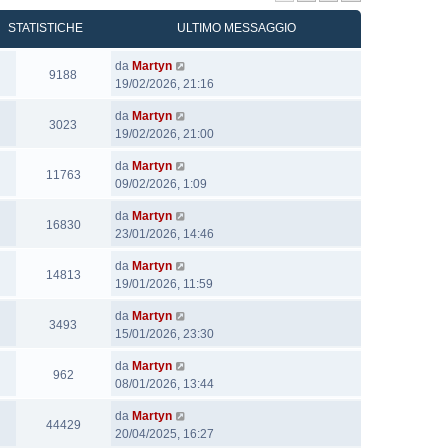
STATISTICHE
ULTIMO MESSAGGIO
U
da
Martyn
V
9188
l
19/02/2026, 21:16
i
t
s
U
da
Martyn
i
V
3023
i
l
19/02/2026, 21:00
m
i
t
t
o
s
e
U
da
Martyn
i
m
V
11763
i
l
09/02/2026, 1:09
m
e
i
t
t
o
s
s
e
U
da
Martyn
i
m
V
16830
s
i
l
23/01/2026, 14:46
m
e
i
a
t
t
o
s
s
g
e
U
da
Martyn
i
m
V
14813
s
i
g
l
19/01/2026, 11:59
m
e
i
a
t
i
t
o
s
s
g
e
U
da
Martyn
o
i
m
V
3493
s
i
g
l
15/01/2026, 23:30
m
e
i
a
t
i
t
o
s
s
g
e
U
da
Martyn
o
i
m
V
962
s
i
g
l
08/01/2026, 13:44
m
e
i
a
t
i
t
o
s
s
g
e
U
da
Martyn
o
i
m
V
44429
s
i
g
l
20/04/2025, 16:27
m
e
i
a
t