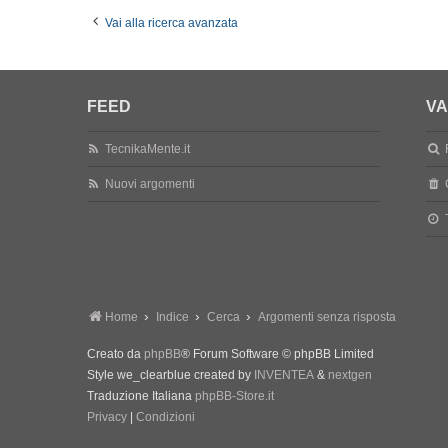
Vai alla ricerca avanzata
FEED
VA
TecnikaMente.it
Nuovi argomenti
Home
Indice
Cerca
Argomenti senza risposta
Creato da
phpBB
® Forum Software © phpBB Limited
Style we_clearblue created by
INVENTEA
&
nextgen
Traduzione Italiana
phpBB-Store.it
Privacy
|
Condizioni