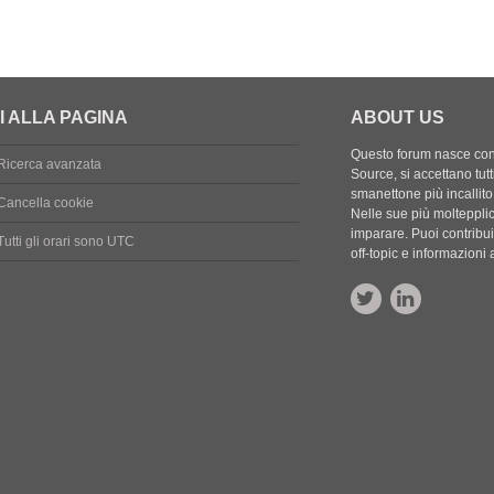
o
e
s
t
e
I ALLA PAGINA
ABOUT US
Questo forum nasce con l
Ricerca avanzata
Source, si accettano tutt
smanettone più incallito
Cancella cookie
Nelle sue più molteppli
imparare. Puoi contribuir
Tutti gli orari sono
UTC
off-topic e informazion