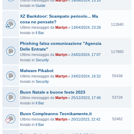
Ultimo messaggio da
Martyn
«
19/08/2024, 13:16
i
Inviato in
Guide
s
i
XZ Backdoor: Scampato pericolo... Ma
t
cosa ne pensate?
e
V
112840
Ultimo messaggio da
Martyn
«
13/04/2024, 23:28
i
Inviato in
Il Bar
s
i
Phishing falsa comunicazione "Agenzia
t
Delle Entrate"
e
V
117860
Ultimo messaggio da
Martyn
«
24/02/2024, 17:07
i
Inviato in
Security
s
i
Malware Pikabot
t
V
55438
Ultimo messaggio da
Martyn
«
24/02/2024, 16:32
e
i
Inviato in
Security
s
Buon Natale e buone feste 2023
i
t
V
53728
Ultimo messaggio da
Martyn
«
25/12/2023, 17:46
e
i
Inviato in
Il Bar
s
Buon Compleanno Tecnikamente.it
i
t
V
52462
Ultimo messaggio da
Martyn
«
20/11/2023, 22:42
e
i
Inviato in
Il Bar
s