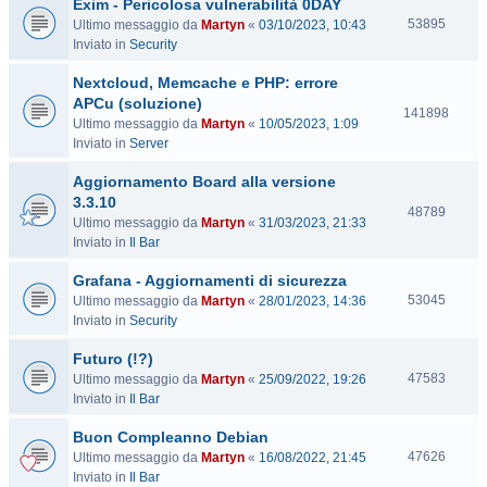
Exim - Pericolosa vulnerabilità 0DAY
i
t
V
53895
Ultimo messaggio da
Martyn
«
03/10/2023, 10:43
e
i
Inviato in
Security
s
Nextcloud, Memcache e PHP: errore
i
t
APCu (soluzione)
V
141898
e
Ultimo messaggio da
Martyn
«
10/05/2023, 1:09
i
Inviato in
Server
s
i
Aggiornamento Board alla versione
t
3.3.10
e
V
48789
Ultimo messaggio da
Martyn
«
31/03/2023, 21:33
i
Inviato in
Il Bar
s
i
Grafana - Aggiornamenti di sicurezza
t
V
53045
Ultimo messaggio da
Martyn
«
28/01/2023, 14:36
e
i
Inviato in
Security
s
Futuro (!?)
i
t
V
47583
Ultimo messaggio da
Martyn
«
25/09/2022, 19:26
e
i
Inviato in
Il Bar
s
Buon Compleanno Debian
i
t
V
47626
Ultimo messaggio da
Martyn
«
16/08/2022, 21:45
e
i
Inviato in
Il Bar