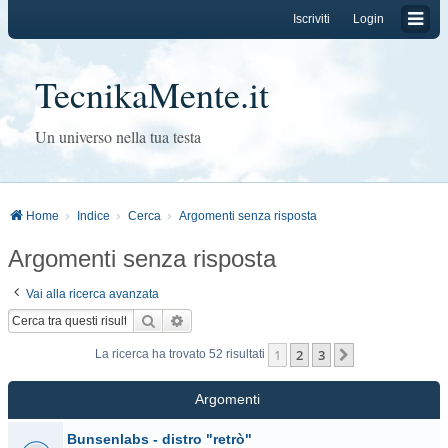
Iscriviti
Login
TecnikaMente.it
Un universo nella tua testa
Home
Indice
Cerca
Argomenti senza risposta
Argomenti senza risposta
Vai alla ricerca avanzata
Cerca
Ricerca avanzata
1
2
3
Prossimo
La ricerca ha trovato 52 risultati
Argomenti
Bunsenlabs - distro "retrò"