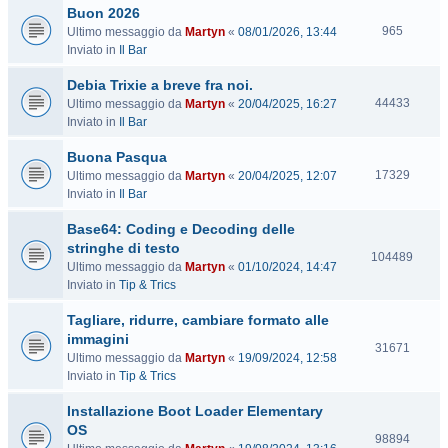
Buon 2026
i
V
t
965
Ultimo messaggio da
Martyn
«
08/01/2026, 13:44
i
e
Inviato in
Il Bar
s
Debia Trixie a breve fra noi.
i
t
V
44433
Ultimo messaggio da
Martyn
«
20/04/2025, 16:27
e
i
Inviato in
Il Bar
s
Buona Pasqua
i
t
V
17329
Ultimo messaggio da
Martyn
«
20/04/2025, 12:07
e
i
Inviato in
Il Bar
s
Base64: Coding e Decoding delle
i
t
stringhe di testo
V
104489
e
Ultimo messaggio da
Martyn
«
01/10/2024, 14:47
i
Inviato in
Tip & Trics
s
i
Tagliare, ridurre, cambiare formato alle
t
immagini
e
V
31671
Ultimo messaggio da
Martyn
«
19/09/2024, 12:58
i
Inviato in
Tip & Trics
s
i
Installazione Boot Loader Elementary
t
OS
e
V
98894