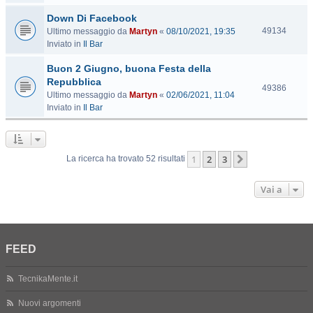
s
Down Di Facebook
i
t
V
49134
Ultimo messaggio da
Martyn
«
08/10/2021, 19:35
e
i
Inviato in
Il Bar
s
Buon 2 Giugno, buona Festa della
i
t
Repubblica
V
49386
e
Ultimo messaggio da
Martyn
«
02/06/2021, 11:04
i
Inviato in
Il Bar
s
i
t
e
1
2
3
Prossimo
La ricerca ha trovato 52 risultati
Vai a
FEED
TecnikaMente.it
Nuovi argomenti