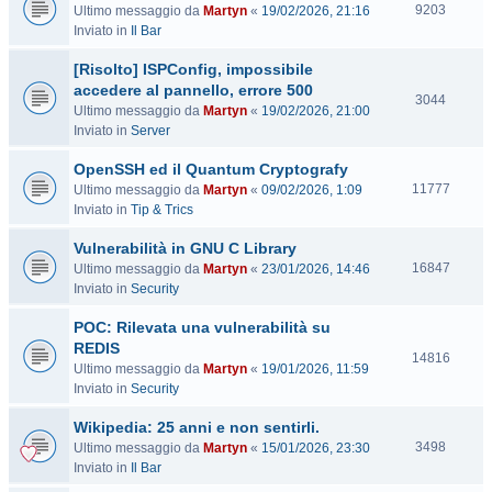
V
9203
Ultimo messaggio da
Martyn
«
19/02/2026, 21:16
i
Inviato in
Il Bar
s
[Risolto] ISPConfig, impossibile
i
t
accedere al pannello, errore 500
V
3044
e
Ultimo messaggio da
Martyn
«
19/02/2026, 21:00
i
Inviato in
Server
s
i
OpenSSH ed il Quantum Cryptografy
t
V
11777
Ultimo messaggio da
Martyn
«
09/02/2026, 1:09
e
i
Inviato in
Tip & Trics
s
Vulnerabilità in GNU C Library
i
t
V
16847
Ultimo messaggio da
Martyn
«
23/01/2026, 14:46
e
i
Inviato in
Security
s
POC: Rilevata una vulnerabilità su
i
t
REDIS
V
14816
e
Ultimo messaggio da
Martyn
«
19/01/2026, 11:59
i
Inviato in
Security
s
i
Wikipedia: 25 anni e non sentirli.
t
V
3498
Ultimo messaggio da
Martyn
«
15/01/2026, 23:30
e
i
Inviato in
Il Bar
s