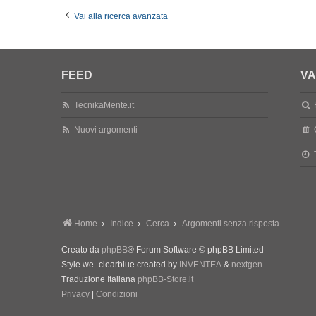
Vai alla ricerca avanzata
FEED
VA
TecnikaMente.it
Nuovi argomenti
Home
Indice
Cerca
Argomenti senza risposta
Creato da
phpBB
® Forum Software © phpBB Limited
Style we_clearblue created by
INVENTEA
&
nextgen
Traduzione Italiana
phpBB-Store.it
Privacy
|
Condizioni