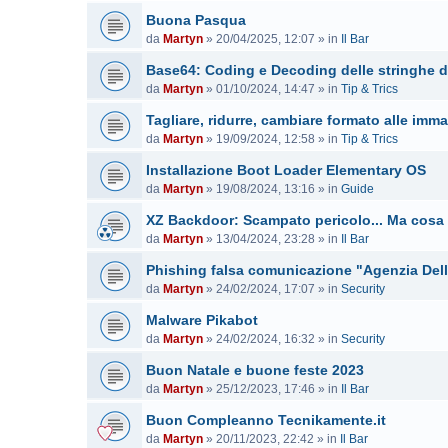
Buona Pasqua
da
Martyn
»
20/04/2025, 12:07
» in
Il Bar
Base64: Coding e Decoding delle stringhe d
da
Martyn
»
01/10/2024, 14:47
» in
Tip & Trics
Tagliare, ridurre, cambiare formato alle imma
da
Martyn
»
19/09/2024, 12:58
» in
Tip & Trics
Installazione Boot Loader Elementary OS
da
Martyn
»
19/08/2024, 13:16
» in
Guide
XZ Backdoor: Scampato pericolo... Ma cosa
da
Martyn
»
13/04/2024, 23:28
» in
Il Bar
Phishing falsa comunicazione "Agenzia Dell
da
Martyn
»
24/02/2024, 17:07
» in
Security
Malware Pikabot
da
Martyn
»
24/02/2024, 16:32
» in
Security
Buon Natale e buone feste 2023
da
Martyn
»
25/12/2023, 17:46
» in
Il Bar
Buon Compleanno Tecnikamente.it
da
Martyn
»
20/11/2023, 22:42
» in
Il Bar