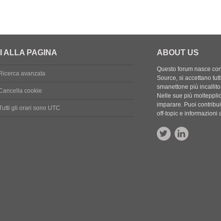
o
e
s
t
e
I ALLA PAGINA
ABOUT US
Questo forum nasce con l
Ricerca avanzata
Source, si accettano tutt
smanettone più incallito
Cancella cookie
Nelle sue più molteppli
imparare. Puoi contribuir
Tutti gli orari sono
UTC
off-topic e informazion