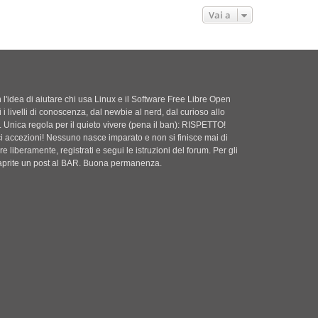
a
t
i
o
s
g
Vai a
e
o
m
s
g
e
a
i
s
g
o
s
g
a
i
g
o
g
'idea di aiutare chi usa Linux e il Software Free Libre Open
i
i i livelli di conoscenza, dal newbie al nerd, dal curioso allo
o
. Unica regola per il quieto vivere (pena il ban): RISPETTO!
ci accezioni! Nessuno nasce imparato e non si finisce mai di
e liberamente, registrati e segui le istruzioni del forum. Per gli
i aprite un post al BAR. Buona permanenza.