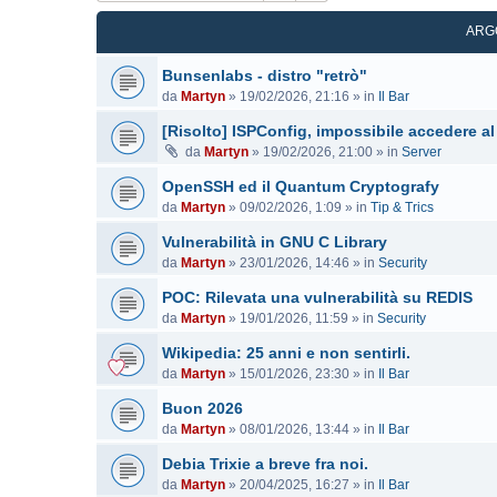
ARG
Bunsenlabs - distro "retrò"
da
Martyn
»
19/02/2026, 21:16
» in
Il Bar
[Risolto] ISPConfig, impossibile accedere al
da
Martyn
»
19/02/2026, 21:00
» in
Server
OpenSSH ed il Quantum Cryptografy
da
Martyn
»
09/02/2026, 1:09
» in
Tip & Trics
Vulnerabilità in GNU C Library
da
Martyn
»
23/01/2026, 14:46
» in
Security
POC: Rilevata una vulnerabilità su REDIS
da
Martyn
»
19/01/2026, 11:59
» in
Security
Wikipedia: 25 anni e non sentirli.
da
Martyn
»
15/01/2026, 23:30
» in
Il Bar
Buon 2026
da
Martyn
»
08/01/2026, 13:44
» in
Il Bar
Debia Trixie a breve fra noi.
da
Martyn
»
20/04/2025, 16:27
» in
Il Bar