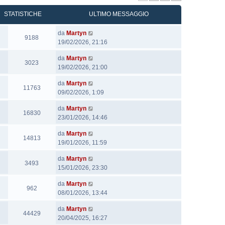
STATISTICHE
ULTIMO MESSAGGIO
U
da
Martyn
V
9188
l
19/02/2026, 21:16
i
t
s
U
da
Martyn
i
V
3023
i
l
19/02/2026, 21:00
m
i
t
t
o
s
e
U
da
Martyn
i
m
V
11763
i
l
09/02/2026, 1:09
m
e
i
t
t
o
s
s
e
U
da
Martyn
i
m
V
16830
s
i
l
23/01/2026, 14:46
m
e
i
a
t
t
o
s
s
g
e
U
da
Martyn
i
m
V
14813
s
i
g
l
19/01/2026, 11:59
m
e
i
a
t
i
t
o
s
s
g
e
U
da
Martyn
o
i
m
V
3493
s
i
g
l
15/01/2026, 23:30
m
e
i
a
t
i
t
o
s
s
g
e
U
da
Martyn
o
i
m
V
962
s
i
g
l
08/01/2026, 13:44
m
e
i
a
t
i
t
o
s
s
g
e
U
da
Martyn
o
i
m
V
44429
s
i
g
l
20/04/2025, 16:27
m
e
i
a
t