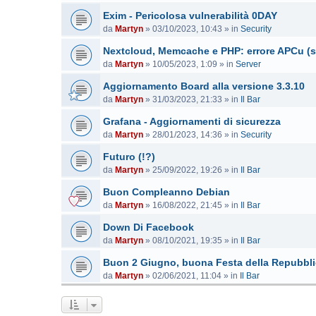
Exim - Pericolosa vulnerabilità 0DAY
da
Martyn
»
03/10/2023, 10:43
» in
Security
Nextcloud, Memcache e PHP: errore APCu (s
da
Martyn
»
10/05/2023, 1:09
» in
Server
Aggiornamento Board alla versione 3.3.10
da
Martyn
»
31/03/2023, 21:33
» in
Il Bar
Grafana - Aggiornamenti di sicurezza
da
Martyn
»
28/01/2023, 14:36
» in
Security
Futuro (!?)
da
Martyn
»
25/09/2022, 19:26
» in
Il Bar
Buon Compleanno Debian
da
Martyn
»
16/08/2022, 21:45
» in
Il Bar
Down Di Facebook
da
Martyn
»
08/10/2021, 19:35
» in
Il Bar
Buon 2 Giugno, buona Festa della Repubbl
da
Martyn
»
02/06/2021, 11:04
» in
Il Bar