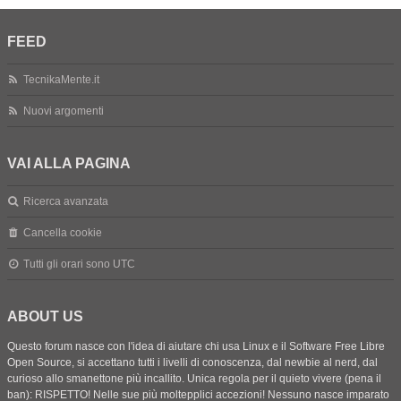
FEED
TecnikaMente.it
Nuovi argomenti
VAI ALLA PAGINA
Ricerca avanzata
Cancella cookie
Tutti gli orari sono
UTC
ABOUT US
Questo forum nasce con l'idea di aiutare chi usa Linux e il Software Free Libre
Open Source, si accettano tutti i livelli di conoscenza, dal newbie al nerd, dal
curioso allo smanettone più incallito. Unica regola per il quieto vivere (pena il
ban): RISPETTO! Nelle sue più moltepplici accezioni! Nessuno nasce imparato