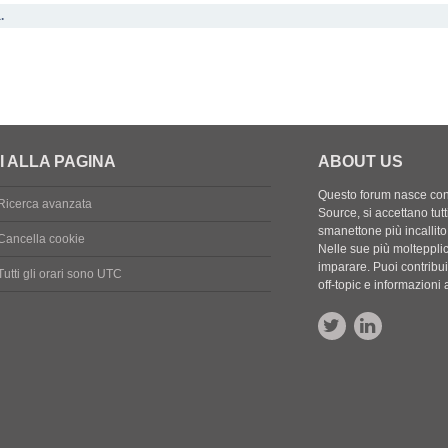
.
I ALLA PAGINA
ABOUT US
Questo forum nasce con l
Ricerca avanzata
Source, si accettano tutt
smanettone più incallito
Cancella cookie
Nelle sue più molteppli
imparare. Puoi contribuir
Tutti gli orari sono
UTC
off-topic e informazion