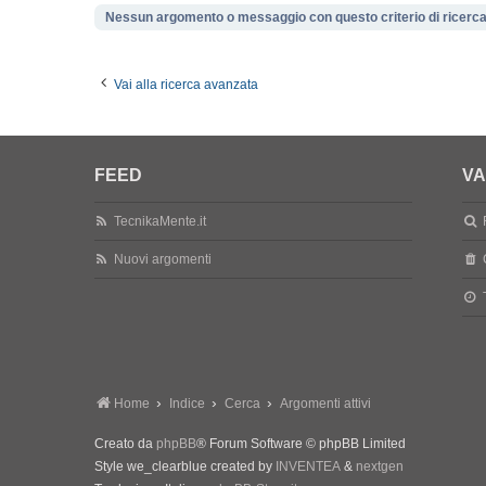
Nessun argomento o messaggio con questo criterio di ricerca
Vai alla ricerca avanzata
FEED
VA
TecnikaMente.it
Nuovi argomenti
Home
Indice
Cerca
Argomenti attivi
Creato da
phpBB
® Forum Software © phpBB Limited
Style we_clearblue created by
INVENTEA
&
nextgen