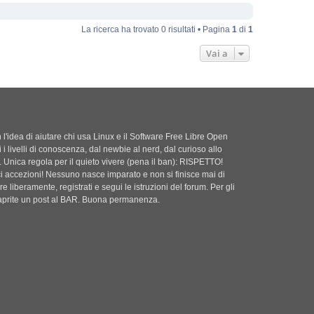
La ricerca ha trovato 0 risultati • Pagina
1
di
1
Vai a
'idea di aiutare chi usa Linux e il Software Free Libre Open
i i livelli di conoscenza, dal newbie al nerd, dal curioso allo
. Unica regola per il quieto vivere (pena il ban): RISPETTO!
ci accezioni! Nessuno nasce imparato e non si finisce mai di
e liberamente, registrati e segui le istruzioni del forum. Per gli
i aprite un post al BAR. Buona permanenza.