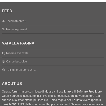
FEED
TecnikaMente.it
Nuovi argomenti
VAI ALLA PAGINA
Ricerca avanzata
Cancella cookie
Tutti gli orari sono
UTC
ABOUT US
Questo forum nasce con l'idea di aiutare chi usa Linux e il Software Free Libre
Open Source, si accettano tutti i livelli di conoscenza, dal newbie al nerd, dal
curioso allo smanettone più incallito. Unica regola per il quieto vivere (pena il
ban): RISPETTO! Nelle sue più moltepplici accezioni! Nessuno nasce imparato