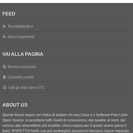
FEED
TecnikaMente.it
Nuovi argomenti
VAI ALLA PAGINA
Ricerca avanzata
Cancella cookie
Tutti gli orari sono
UTC
ABOUT US
Questo forum nasce con l'idea di aiutare chi usa Linux e il Software Free Libre
Open Source, si accettano tutti i livelli di conoscenza, dal newbie al nerd, dal
curioso allo smanettone più incallito. Unica regola per il quieto vivere (pena il
ban): RISPETTO! Nelle sue più moltepplici accezioni! Nessuno nasce imparato