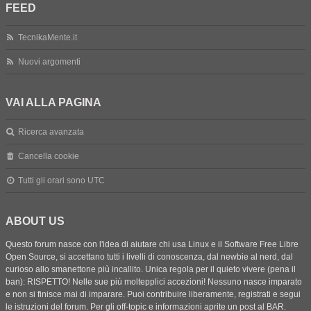
FEED
TecnikaMente.it
Nuovi argomenti
VAI ALLA PAGINA
Ricerca avanzata
Cancella cookie
Tutti gli orari sono
UTC
ABOUT US
Questo forum nasce con l'idea di aiutare chi usa Linux e il Software Free Libre
Open Source, si accettano tutti i livelli di conoscenza, dal newbie al nerd, dal
curioso allo smanettone più incallito. Unica regola per il quieto vivere (pena il
ban): RISPETTO! Nelle sue più moltepplici accezioni! Nessuno nasce imparato
e non si finisce mai di imparare. Puoi contribuire liberamente, registrati e segui
le istruzioni del forum. Per gli off-topic e informazioni aprite un post al BAR.