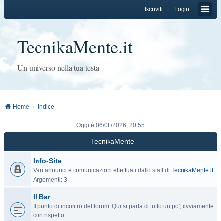
Iscriviti
Login
TecnikaMente.it
Un universo nella tua testa
Home
Indice
Oggi è 06/08/2026, 20:55
TecnikaMente
Info-Site
Vari annunci e comunicazioni effettuati dallo staff di
TecnikaMente.it
Argomenti:
3
Il Bar
Il punto di incontro del forum. Qui si parla di tutto un po', ovviamente
con rispetto.