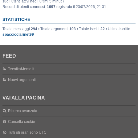
sugli utenti attivi negli ultimi 5 minuti)
Record di utenti connessi:
1697
registrato il 23/07/2026, 21:31
STATISTICHE
Totale messaggi
294
• Totale argomenti
103
• Totale iscritti
22
• Ultimo iscritto
spaccioclarinet99
FEED
TecnikaMente.it
Nuovi argomenti
VAI ALLA PAGINA
Ricerca avanzata
Cancella cookie
Tutti gli orari sono
UTC