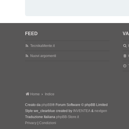
FEED
VA
TecnikaMente.it
Nuovi argomenti
Home
Indice
Creato da
phpBB
® Forum Software © phpBB Limited
Style we_clearblue created by
INVENTEA
&
nextgen
Traduzione Italiana
phpBB-Store.it
Privacy
|
Condizioni