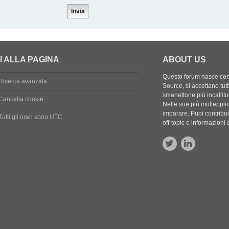
I ALLA PAGINA
ABOUT US
Questo forum nasce con l
Ricerca avanzata
Source, si accettano tutt
smanettone più incallito
Cancella cookie
Nelle sue più molteppli
imparare. Puoi contribuir
Tutti gli orari sono
UTC
off-topic e informazion