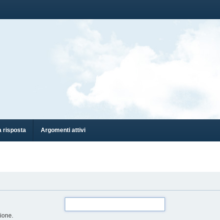
 risposta
Argomenti attivi
zione.