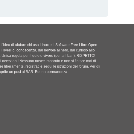
'idea di aiutare chi usa Linux e il Software Free Libre Open
i i livelli di conoscenza, dal newbie al nerd, dal curioso allo
. Unica regola per il quieto vivere (pena il ban): RISPETTO!
ci accezioni! Nessuno nasce imparato e non si finisce mai di
e liberamente, registrati e segui le istruzioni del forum. Per gli
i aprite un post al BAR. Buona permanenza.