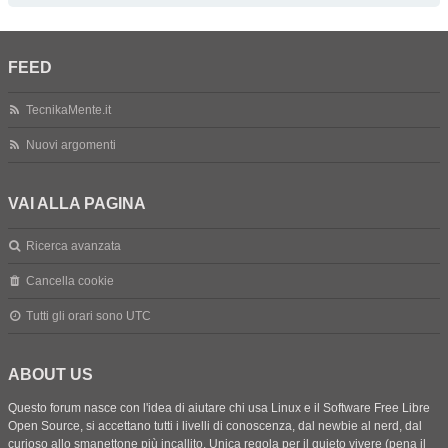
FEED
TecnikaMente.it
Nuovi argomenti
VAI ALLA PAGINA
Ricerca avanzata
Cancella cookie
Tutti gli orari sono
UTC
ABOUT US
Questo forum nasce con l'idea di aiutare chi usa Linux e il Software Free Libre
Open Source, si accettano tutti i livelli di conoscenza, dal newbie al nerd, dal
curioso allo smanettone più incallito. Unica regola per il quieto vivere (pena il